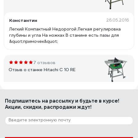
Константин
26.05.2016
Легкий Компактный Недорогой Легкая регулировка
глубины и угла На ножках В станине есть пазы для
&quot;примочек&quot;
7 отзывов
Отзыв о станке Hitachi C 10 RE
Вадим Ж.
23.08.2025
Подпишитесь
на рассылку
и будьте в курсе!
Классная пила, все работает. Рекомендую.
Акции, скидки, распродажи ждут!