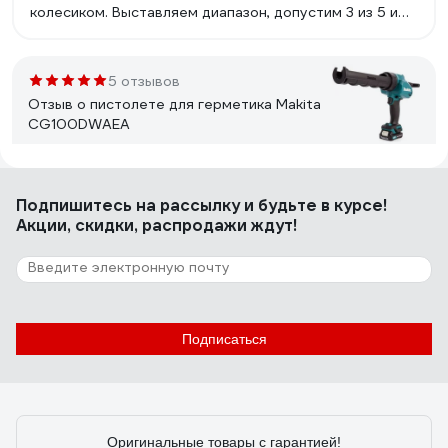
колесиком. Выставляем диапазон, допустим 3 из 5 и
до 3 скорость регулируется силой нажатия курка, как
на шуроповерте.
5 отзывов
Отзыв о пистолете для герметика Makita
CG100DWAEA
Роман
12.03.2020
Подпишитесь
на рассылку
и будьте в курсе!
Наличие регулировки скорости подачи, очень
Акции, скидки, распродажи ждут!
полезная вещь в арботе.
2 отзыва
Отзыв о пистолете для герметика Makita
CG100DZA
Подписаться
Руслан
23.11.2021
Легко выдавливает даже густой герметик. Рука не
Оригинальные товары с гарантией!
устает как с ручным пистолетом. При отпускании