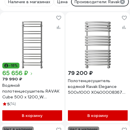
Наличие в магазинах
Цена
Производители: Ravak
-18%
65 656 ₽
79 200 ₽
79 990 ₽
Полотенцесушитель
Водяной
водяной Ravak Elegance
полотенцесушитель RAVAK
500x1000 X04000083676
Cube 500 x 1200_W
00000073753
X04000083670
5
(14)
В корзину
В корзину
Нет в наличии
Нет в наличии