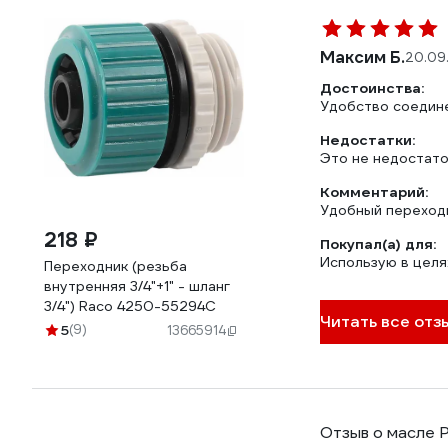
Максим Б.
20.09
Достоинства:
Удобство соедин
Недостатки:
Это не недостато
Комментарий:
Удобный переходн
218 ₽
Покупал(а) для:
Использую в целя
Переходник (резьба
внутренняя 3/4"+1" - шланг
3/4") Raco 4250-55294C
Читать все отз
5
(9)
13665914
Отзыв о масле Pa