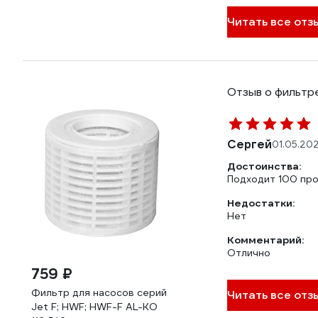
Читать все отзы
Отзыв о фильтре
Сергей
01.05.20
Достоинства:
Подходит 100 пр
Недостатки:
Нет
Комментарий:
Отлично
759 ₽
Фильтр для насосов серий
Читать все отз
Jet F; HWF; HWF-F AL-KO