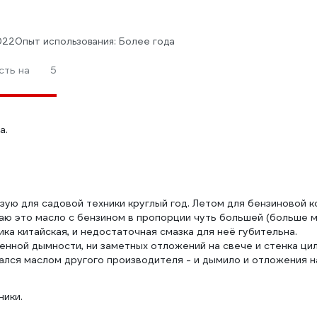
2022
Опыт использования: Более года
сть на
5
а.
зую для садовой техники круглый год. Летом для бензиновой ко
ю это масло с бензином в пропорции чуть большей (больше м
ика китайская, и недостаточная смазка для неё губительна.
шенной дымности, ни заметных отложений на свече и стенка ци
ался маслом другого производителя - и дымило и отложения на
ики.