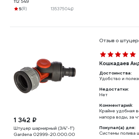
112 549
5
(8)
13537504
Отзыв о штуцер
Кошкадаев Ан
Достоинства:
Удобство и полез
Недостатки:
Нет
Комментарий:
Крайне удобная в
напора воды, за ч
1 342 ₽
Покупал(а) для:
Штуцер шарнирный (3/4"-1")
Системы полива шл
Gardena 02999-20.000.00