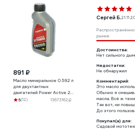
Сергей Б.
21.11.
Распространённо
рынке
Достоинства:
Нет сильного дым
Недостатки:
Не обнаружил
891 ₽
Масло минеральное 0.592 л
Комментарий:
для двухтактных
Это масло исполь
двигателей Power Active 2T
Обычно я смешива
Stroke PATRIOT
масла. Всё ж техн
5
(12)
13673162
850030628
Так вот, ни повы
До этого пользов
Покупал(а) для:
Садовой мототехн