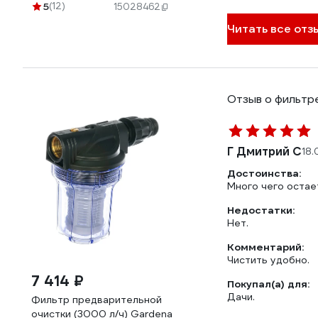
5
(12)
15028462
Читать все отзы
Отзыв о фильтр
Г Дмитрий С
18.
Достоинства:
Много чего остае
Недостатки:
Нет.
Комментарий:
Чистить удобно.
7 414 ₽
Покупал(а) для:
Дачи.
Фильтр предварительной
очистки (3000 л/ч) Gardena