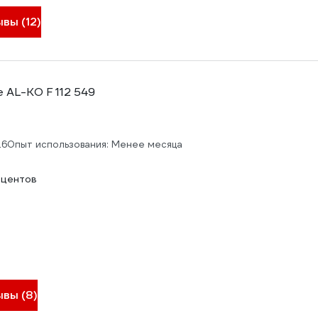
вы (12)
 AL-KO F 112 549
26
Опыт использования: Менее месяца
оцентов
ывы (8)