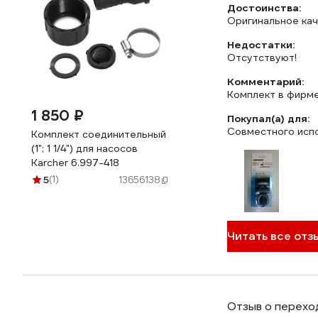
Достоинства:
Оригинальное кач
Недостатки:
Отсутствуют!
Комментарий:
Комплект в фирме
1 850 ₽
Покупал(а) для:
Совместного испо
Комплект соединительный
(1"; 1 1/4") для насосов
Karcher 6.997-418
5
(1)
13656138
Читать все отзы
Отзыв о переход