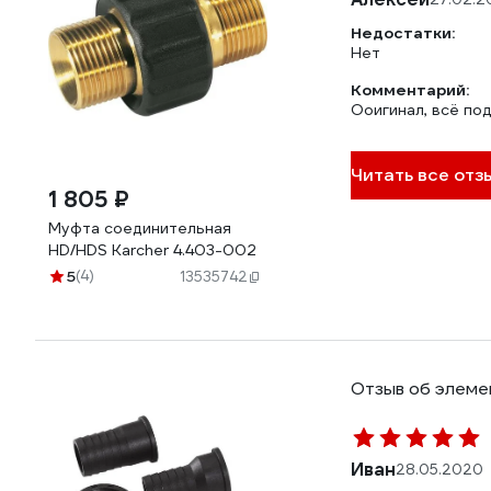
Недостатки:
Нет
Комментарий:
Ооигинал, всё по
Читать все отз
1 805 ₽
Муфта соединительная
HD/HDS Karcher 4.403-002
5
(4)
13535742
Отзыв об элемен
Иван
28.05.2020