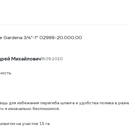
е Gardena 3/4"-1" 02999-20.000.00
дрей Михайлович
16.09.2020
ность.
ещь для избежания перегиба шланга и удобства полива в разны
то я изначально беспокоился.
ангом на участке 1,5 га.