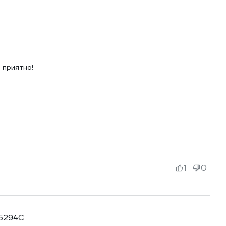
 приятно!
1
0
55294C