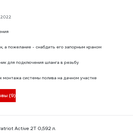
.2022
ения
к, а пожелание - снабдить его запорным краном
ик для подключения шланга в резьбу
х монтажа системы полива на дачном участке
ывы (9)
triot Active 2T 0,592 л.