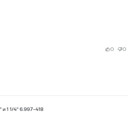
0
0
и 1 1/4" 6.997-418