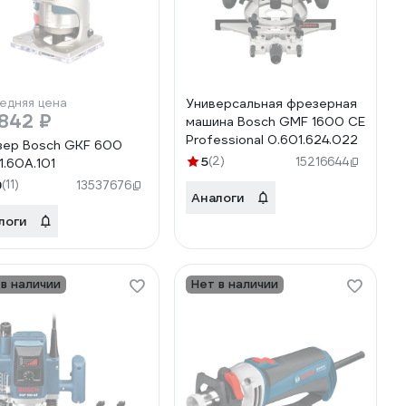
едняя цена
Универсальная фрезерная
842 ₽
машина Bosch GMF 1600 CE
Professional 0.601.624.022
ер Bosch GKF 600
5
(2)
15216644
1.60A.101
9
(11)
13537676
Аналоги
логи
 в наличии
Нет в наличии