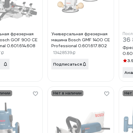
ьная фрезерная
Универсальная фрезерная
Посл
36 
Bosch GOF 900 CE
машина Bosch GMF 1400 CE
nal 0.601.614.608
Professional 0.601.617.802
Фрез
7
13428539
0.60
3.
Подписаться
Ана
личии
Нет в наличии
Нет