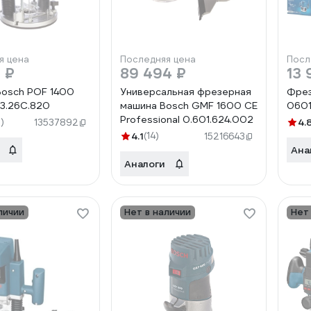
я цена
Последняя цена
Посл
 ₽
89 494 ₽
13 
osch POF 1400
Универсальная фрезерная
Фрез
3.26C.820
машина Bosch GMF 1600 CE
060
Professional 0.601.624.002
)
4.
13537892
4.1
(14)
15216643
Ана
Аналоги
личии
Нет в наличии
Нет