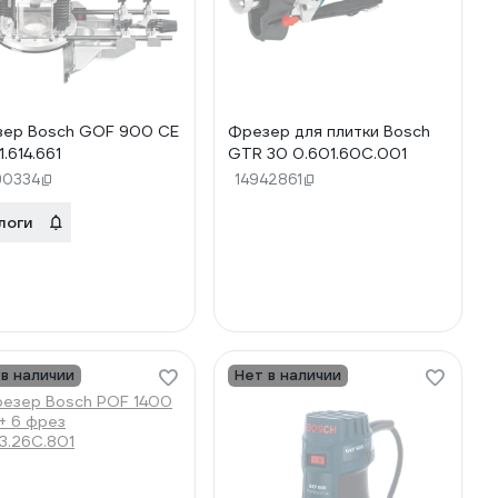
ер Bosch GOF 900 CE
Фрезер для плитки Bosch
.614.661
GTR 30 0.601.60C.001
90334
14942861
логи
 в наличии
Нет в наличии