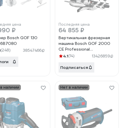
едняя цена
Последняя цена
990 ₽
64 855 ₽
ер Bosch GOF 130
Вертикальная фрезерная
16B7080
машина Bosch GOF 2000
CE Professional
8
(248)
38547466
0.601.619.708
4.1
(14)
13426859
логи
Подписаться
 в наличии
Нет в наличии