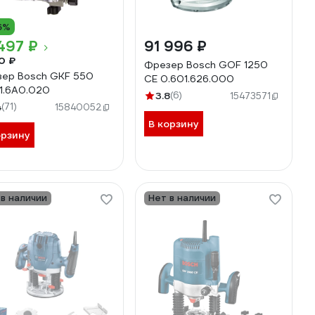
6%
497 ₽
91 996 ₽
60 ₽
Фрезер Bosch GOF 1250
ер Bosch GKF 550
CE 0.601.626.000
1.6A0.020
3.8
(6)
15473571
4
(71)
15840052
В корзину
орзину
 в наличии
Нет в наличии