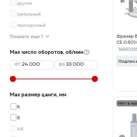
другие
ламельный
присадочный
Фрезер 
Показать еще 1
CE 0.601
1499033
Max число оборотов, об/мин
Подпис
от
до
Мах размер цанги, мм
Нет в на
6
8
4.8