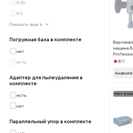
6.35
6.5
Показать еще 4
Погружная база в комплекте
Вертикал
машина B
нет
Professio
5
(1)
есть
Аналоги
Адаптер для пылеудаления в
комплекте
Нет в на
есть
нет
Параллельный упор в комплекте