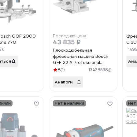
Bosch GOF 2000
Последняя цена
Фрез
43 835 ₽
.619.770
0.601
5
149
Плоскодюбельная
фрезерная машина Bosch
аться
Ана
GFF 22 A Professional
0.601.620.003
5
(1)
13428538
Аналоги
личии
Нет в наличии
Нет