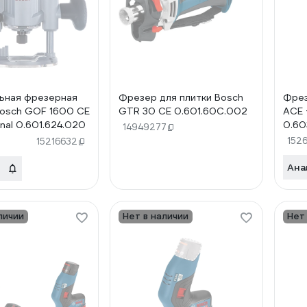
ьная фрезерная
Фрезер для плитки Bosch
Фрез
osch GOF 1600 CE
GTR 30 CE 0.601.60C.002
ACE 
nal 0.601.624.020
0.60
14949277
152
15216632
Ана
личии
Нет в наличии
Нет