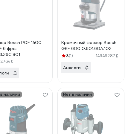
ер Bosch POF 1400
Кромочный фрезер Bosch
+ 6 фрез
GKF 600 0.601.60A.102
3.26C.801
3
(1)
14949287
62764
Аналоги
логи
 в наличии
Нет в наличии