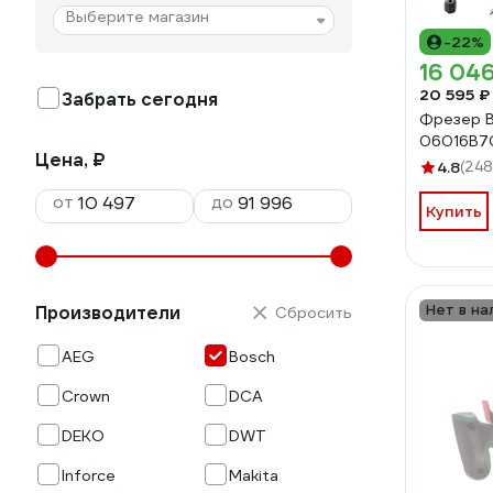
Выберите магазин
-22%
16 046
20 595 ₽
Забрать сегодня
Фрезер B
06016B
Цена, ₽
4.8
(248
от
до
Купить
Нет в на
Производители
Сбросить
AEG
Bosch
Crown
DCA
DEKO
DWT
Inforce
Makita