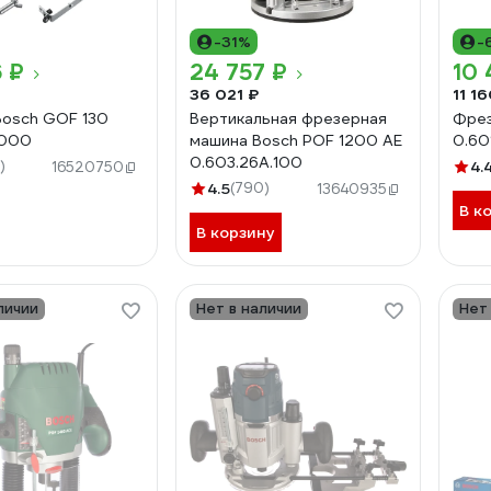
-31%
-
 ₽
24 757 ₽
10 
36 021 ₽
11 1
osch GOF 130
Вертикальная фрезерная
Фрез
7000
машина Bosch POF 1200 AE
0.60
0.603.26A.100
)
4.
16520750
4.5
(790)
13640935
В к
В корзину
личии
Нет в наличии
Нет