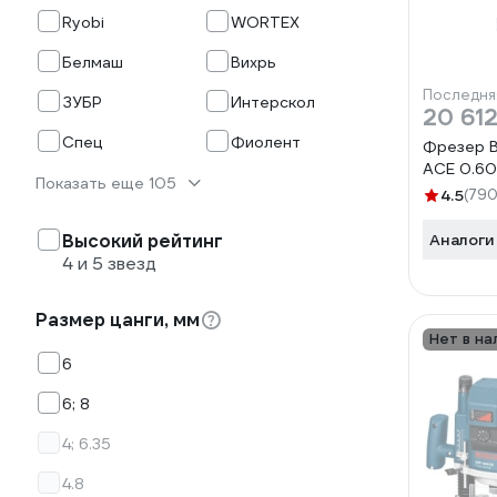
Ryobi
WORTEX
Белмаш
Вихрь
Последня
ЗУБР
Интерскол
20 612
Спец
Фиолент
Фрезер B
ACE 0.60
Показать еще 105
4.5
(790
Высокий рейтинг
Аналоги
4 и 5 звезд
Размер цанги, мм
Нет в на
6
6; 8
4; 6.35
4.8