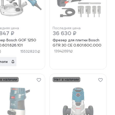
едняя цена
Последняя цена
847 ₽
36 630 ₽
ер Bosch GOF 1250
Фрезер для плитки Bosch
0.601.626.101
GTR 30 CE 0.601.60C.000
)
13942691
15532820
логи
 в наличии
Нет в наличии