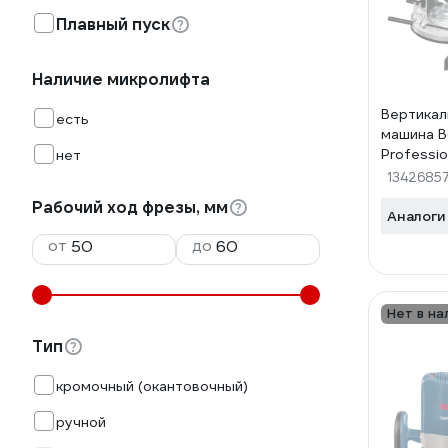
Плавный пуск
Наличие микролифта
Вертикал
есть
машина 
Professio
нет
1342685
Рабочий ход фрезы, мм
Аналоги
от
до
Нет в на
Тип
кромочный (окантовочный)
ручной