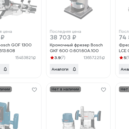
я цена
Последняя цена
Посл
 ₽
38 703 ₽
74 
Bosch GOF 1300
Кромочный фрезер Bosch
Фрез
613.608
GKF 600 0.601.60A.100
LCE 
3.9
(7)
5
(1
15453821
13657225
Аналоги
Ана
личии
Нет в наличии
Нет