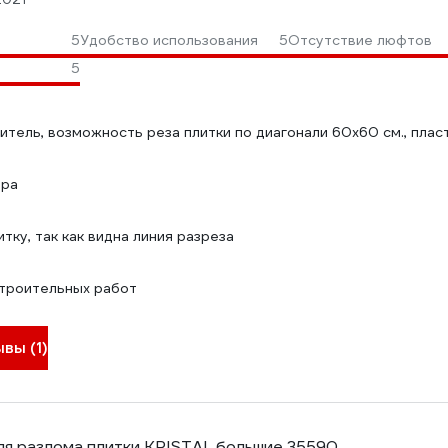
5
Удобство использования
5
Отсутствие люфтов
ы
5
тель, возможность реза плитки по диагонали 60х60 см., пласт
яра
тку, так как видна линия разреза
строительных работ
вы (1)
я разлома плитки KRISTAL большие 35590