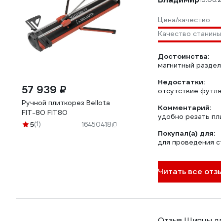
Цена/качество
Качество станин
Достоинства:
магнитный раздели
Недостатки:
57 939 ₽
отсутствие футл
Ручной плиткорез Bellota
Комментарий:
FIT-80 FIT80
удобно резать пли
5
(1)
16450418
Покупал(а) для:
для проведения 
Читать все отзы
Отзыв Щипцы дл