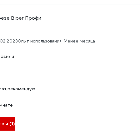
резе Biber Профи
.02.2023
Опыт использования: Менее месяца
ровный
рат,рекомендую
омнате
вы (1)