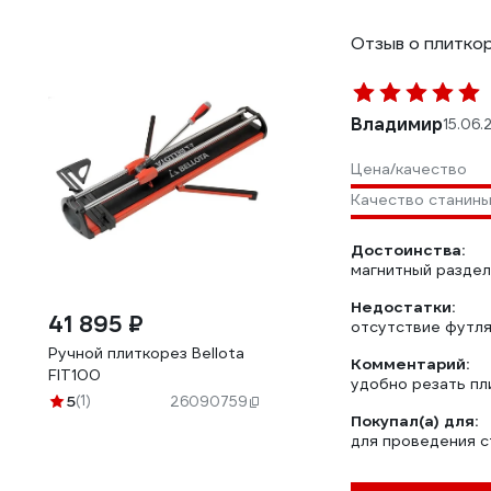
Отзыв о плиткор
Владимир
15.06.
Цена/качество
Качество станин
Достоинства:
магнитный раздели
Недостатки:
41 895 ₽
отсутствие футл
Ручной плиткорез Bellota
Комментарий:
FIT100
удобно резать пли
5
(1)
26090759
Покупал(а) для:
для проведения 