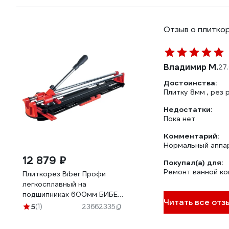
Отзыв о плитко
Владимир М.
27
Достоинства:
Плитку 8мм , рез 
Недостатки:
Пока нет
Комментарий:
Нормальный аппа
12 879 ₽
Покупал(а) для:
Ремонт ванной к
Плиткорез Biber Профи
легкосплавный на
подшипниках 600мм БИБЕР
Читать все отзы
55132 тов-036112
5
(1)
23662335