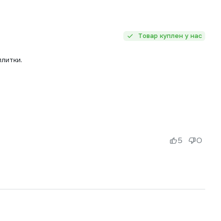
Товар куплен у нас
литки.
5
0