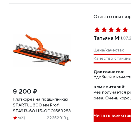
Отзыв о плитко
Татьяна М
11.07
Цена/качество
Качество станин
Достоинства:
Удобный и качест
Комментарий:
9 200 ₽
Рез получается ро
реза. Очень хоро
Плиткорез на подшипниках
STARTUL 600 мм Profi
ST4913-60 ЦБ-0001569283
Читать все отз
5
(3)
22352919