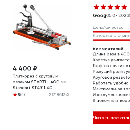
Goog
05.07.2026
Цена/качество
Качество станин
Комментарий:
Длина реза в 400
Каретка двигаетс
Люфтов почти нет
4 400 ₽
Режущий ролик ув
Плиткорез с круговым
Круговой резак (
резаком STARTUL 400 мм
Работать удобно:
Standart ST4911-40
Максимальная тол
ЦБ-0001800948
5
(4)
Инструмент весит 
21718612
В целом плиткоре
Читать все отз