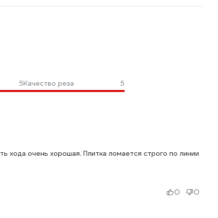
5
Качество реза
5
сть хода очень хорошая. Плитка ломается строго по линии
0
0