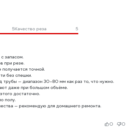
5
Качество реза
5
 с запасом.
в при резе.
е получается точной.
ти без спешки.
д трубы — диапазон 30–80 мм как раз то, что нужно.
тают даже при большом объёме.
этого достаточно.
по полу.
ачества — рекомендую для домашнего ремонта.
0
0