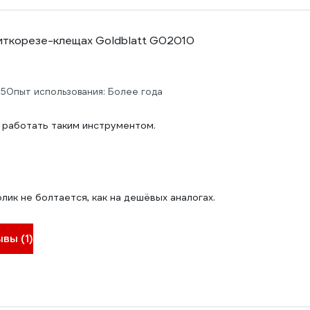
иткорезе-клещах Goldblatt G02010
25
Опыт использования: Более года
 работать таким инструментом.
лик не болтается, как на дешёвых аналогах.
вы (1)