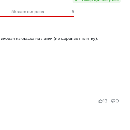
5
Качество реза
5
иковая накладка на лапки (не царапает плитку).
13
0