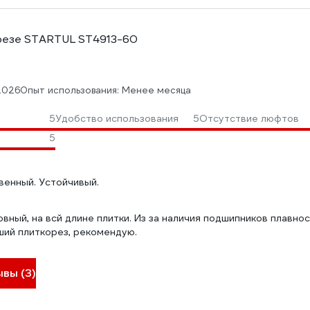
резе STARTUL ST4913-60
.2026
Опыт использования: Менее месяца
5
Удобство использования
5
Отсутствие люфтов
ы
5
венный. Устойчивый.
вный, на всй длине плитки. Из за наличия подшипников плавно
ший плиткорез, рекомендую.
ывы (3)