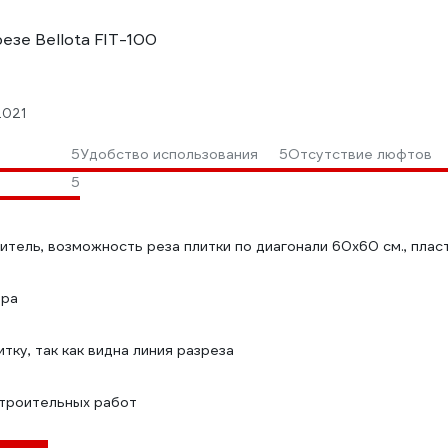
езе Bellota FIT-100
2021
5
Удобство использования
5
Отсутствие люфтов
ы
5
тель, возможность реза плитки по диагонали 60х60 см., пласт
яра
тку, так как видна линия разреза
строительных работ