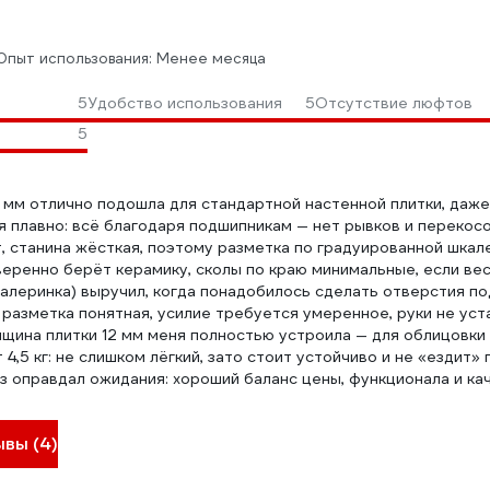
Опыт использования: Менее месяца
5
Удобство использования
5
Отсутствие люфтов
ы
5
 мм отлично подошла для стандартной настенной плитки, даже
я плавно: всё благодаря подшипникам — нет рывков и перекосо
, станина жёсткая, поэтому разметка по градуированной шкал
еренно берёт керамику, сколы по краю минимальные, если вес
балеринка) выручил, когда понадобилось сделать отверстия по
 разметка понятная, усилие требуется умеренное, руки не ус
щина плитки 12 мм меня полностью устроила — для облицовки 
4,5 кг: не слишком лёгкий, зато стоит устойчиво и не «ездит» 
з оправдал ожидания: хороший баланс цены, функционала и к
ывы (4)