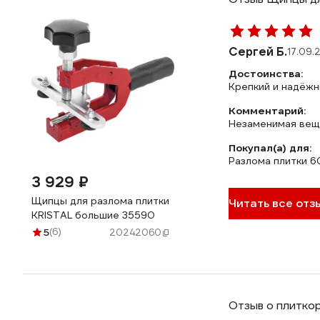
Сергей Б.
17.09.
Достоинства:
Крепкий и надёжн
Комментарий:
Незаменимая вещь
Покупал(а) для:
Разлома плитки 6
3 929 ₽
Щипцы для разлома плитки
Читать все отз
KRISTAL большие 35590
5
(6)
20242060
Отзыв о плитко