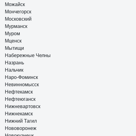
Можайск
Мончегорск
Московский
Мурманск
Муром
Мценск
Мытищи
Набережные Челны
Назрань
Нальчик
Наро-Фоминск
Невинномысск
Нефтекамск
Нефтеюганск
Нижневартовск
Нижнекамск
Нижний Тагил
Нововоронеж
Новокузнецк