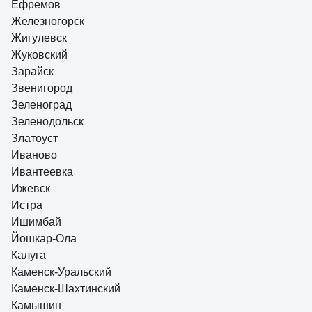
Ефремов
Железногорск
Жигулевск
Жуковский
Зарайск
Звенигород
Зеленоград
Зеленодольск
Златоуст
Иваново
Ивантеевка
Ижевск
Истра
Ишимбай
Йошкар-Ола
Калуга
Каменск-Уральский
Каменск-Шахтинский
Камышин