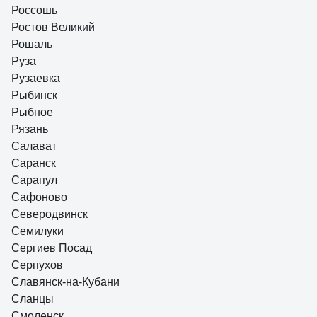
Россошь
Ростов Великий
Рошаль
Руза
Рузаевка
Рыбинск
Рыбное
Рязань
Салават
Саранск
Сарапул
Сафоново
Северодвинск
Семилуки
Сергиев Посад
Серпухов
Славянск-на-Кубани
Сланцы
Смоленск