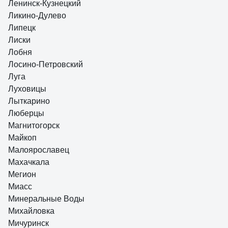
Ленинск-Кузнецкий
Ликино-Дулево
Липецк
Лиски
Лобня
Лосино-Петровский
Луга
Луховицы
Лыткарино
Люберцы
Магнитогорск
Майкоп
Малоярославец
Махачкала
Мегион
Миасс
Минеральные Воды
Михайловка
Мичуринск