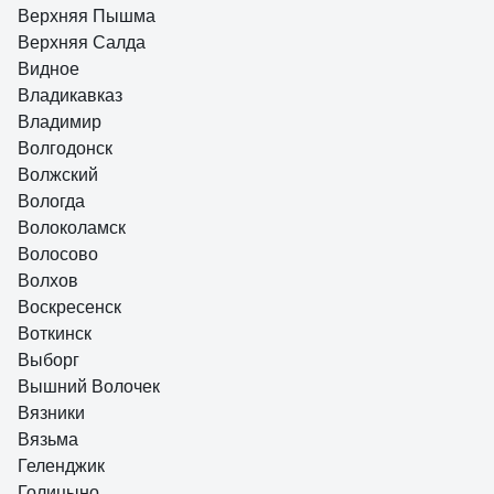
Верхняя Пышма
Верхняя Салда
Видное
Владикавказ
Владимир
Волгодонск
Волжский
Вологда
Волоколамск
Волосово
Волхов
Воскресенск
Воткинск
Выборг
Вышний Волочек
Вязники
Вязьма
Геленджик
Голицыно