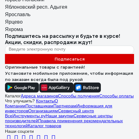
Яблоновский респ. Адыгея
Ярославль
Ярцево
Яхрома
Подпишитесь
на рассылку
и будьте в курсе!
Акции, скидки, распродажи ждут!
Подписаться
Оригинальные товары с гарантией!
Установите мобильное приложение, чтобы информация
по заказам всегда была под рукой
Каталог
Адреса магазинов
Способы получения
Способы оплаты
Что улучшить?
Контакты
О
Компании
Поставщикам
Партнерам
Информация для
инвесторов
Организациям
Сервисный центр
ВсеИнструменты.ру
Наши закупки
Сервисные центры
производителей
Правила применения рекомендательных
технологий
Каталог товаров
Наши соцсети