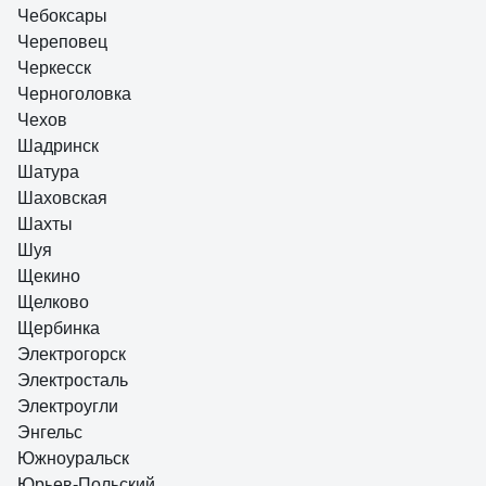
Чебоксары
Череповец
Черкесск
Черноголовка
Чехов
Шадринск
Шатура
Шаховская
Шахты
Шуя
Щекино
Щелково
Щербинка
Электрогорск
Электросталь
Электроугли
Энгельс
Южноуральск
Юрьев-Польский