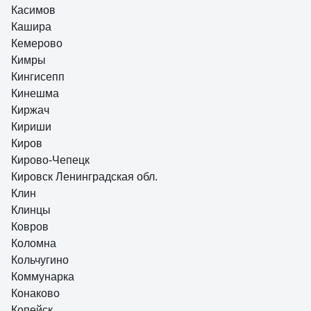
Касимов
Кашира
Кемерово
Кимры
Кингисепп
Кинешма
Киржач
Кириши
Киров
Кирово-Чепецк
Кировск Ленинградская обл.
Клин
Клинцы
Ковров
Коломна
Кольчугино
Коммунарка
Конаково
Копейск