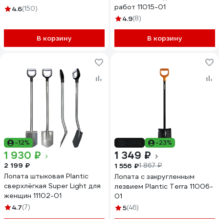
работ 11015-01
4.6
(150)
4.9
(8)
В корзину
В корзину
-12%
-28%
-23%
1 930 ₽
1 349 ₽
2 199 ₽
1 556 ₽
1 867 ₽
Лопата штыковая Plantic
Лопата с закругленным
сверхлёгкая Super Light для
лезвием Plantic Terra 11006-
женщин 11102-01
01
4.7
(7)
5
(46)