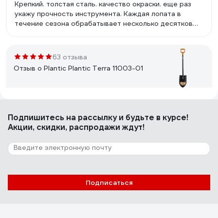
Крепкий. толстая сталь. качество окраски. еще раз
укажу прочность инструмента. Каждая лопата в
течение сезона обрабатывает несколько десятков
кубометров земли разного качества. нет нареканий.
63 отзыва
Отзыв о Plantic Plantic Terra 11003-01
Дмитрий
12.12.2022
Подпишитесь
на рассылку
и будьте в курсе!
Очень крепка и и качественная лопата, на первый
Акции, скидки, распродажи ждут!
взгляд кажется тяжелой, но когда начинаешь
работать понимаешь что так и надо для копки землю,
лопата легко втыкается в землю за счёт веса.
533 отзыва
Подписаться
Отзыв о Plantic Plantic Terra 11005-01