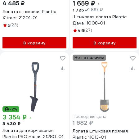
1 659 ₽
4 485 ₽
1 725 ₽
1 867 ₽
Лопата штыковая Plantic
Штыковая лопата Plantic
X'tract 21201-01
Дача 11008-01
5
(23)
4.6
(27)
В корзину
В корзину
Нет в наличии
-2%
3 354 ₽
Последняя цена
1 682 ₽
3 430 ₽
Лопата для корчевания
Лопата штыковая прямая
Plantic PRO малая 21280-01
Plantic 11013-01