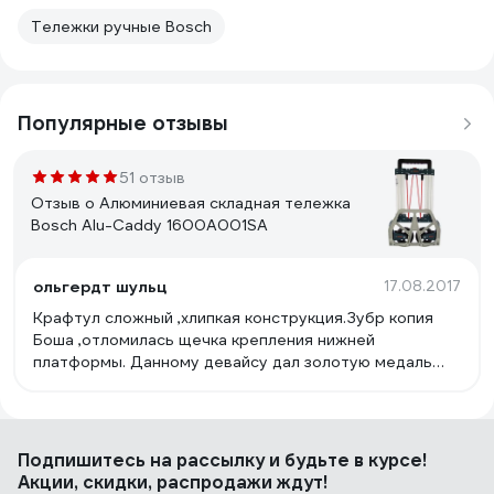
Тележки ручные Bosch
Популярные отзывы
51 отзыв
Отзыв о Алюминиевая складная тележка
Bosch Alu-Caddy 1600A001SA
ольгердт шульц
17.08.2017
Крафтул сложный ,хлипкая конструкция.Зубр копия
Боша ,отломилась щечка крепления нижней
платформы. Данному девайсу дал золотую медаль
два года назад.Сейчас заработал уже
платиновую.Пять лет службы в жесточайших
условиях.Еще работает.Цена снизилась.Взял вторую
тележку про запас.
Подпишитесь
на рассылку
и будьте в курсе!
Акции, скидки, распродажи ждут!