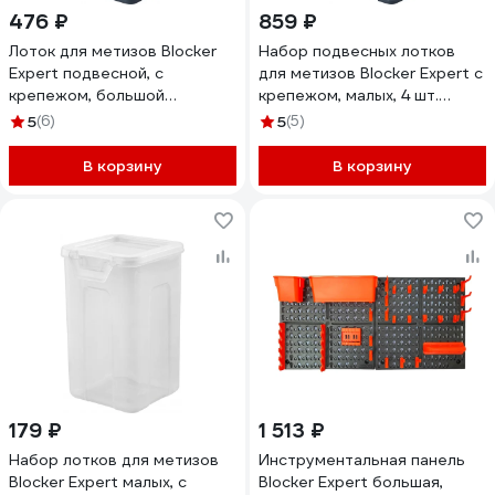
476 ₽
859 ₽
Лоток для метизов Blocker
Набор подвесных лотков
Expert подвесной, с
для метизов Blocker Expert с
крепежом, большой
крепежом, малых, 4 шт.
BR394710026 33733
BR395410026 33736
5
(6)
5
(5)
В корзину
В корзину
179 ₽
1 513 ₽
Набор лотков для метизов
Инструментальная панель
Blocker Expert малых, с
Blocker Expert большая,