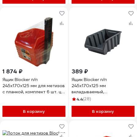
1 874 ₽
389 ₽
Ящик Blocker п/п
Ящик Blocker п/п
245х170х125 мм для метизов
245х170х125 мм
с планкой, комплект 6 шт. цв.
вкладываемый,
оранжевый, 31428
штабелируемый цв. серый,
4.4
(28)
31405
В корзину
В корзину