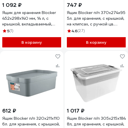
1 092 ₽
747 ₽
Ящик для хранения Blocker
Ящик Blocker п/п 370х274х95
452х298х140 мм, 14 л, с
5л. для хранения, с крышкой,
крышкой, вкладываемый,
на клипсах, с ручкой цв.
матовый кристалл 34272
прозрачный кристалл 36201
5
(1)
4.6
(27)
В корзину
В корзину
612 ₽
1 017 ₽
Ящик Blocker п/п 320х211х110
Ящик Blocker п/п 305х215х184
6л. для хранения, с крышкой,
8л, для хранения, с крышкой,