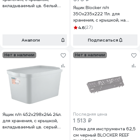
вкладываемый цв. белый
Ящик Blocker п/п
Blocker 36173
350х235х222 11л. для
хранения, с крышкой, на
клипсах, с ручкой цв.
4.6
(27)
прозрачный кристалл 36198
Аналоги
Подписаться
Нет в наличии
Нет в наличии
Ящик п/п 452х298х244 24л.
Последняя цена
1 513 ₽
для хранения, с крышкой,
вкладываемый цв. серый
Полка для инструмента 62,5
топаз Blocker 36171
см черный BLOCKER REEF