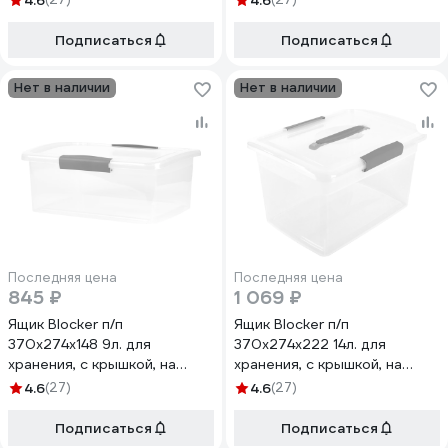
4.6
4.6
кристалл 36191
Подписаться
Подписаться
Нет в наличии
Нет в наличии
Последняя цена
Последняя цена
845 ₽
1 069 ₽
Ящик Blocker п/п
Ящик Blocker п/п
370х274х148 9л. для
370х274х222 14л. для
хранения, с крышкой, на
хранения, с крышкой, на
клипсах цв. прозрачный
клипсах, с ручкой цв.
4.6
(27)
4.6
(27)
кристалл 36196
прозрачный кристалл 36199
Подписаться
Подписаться