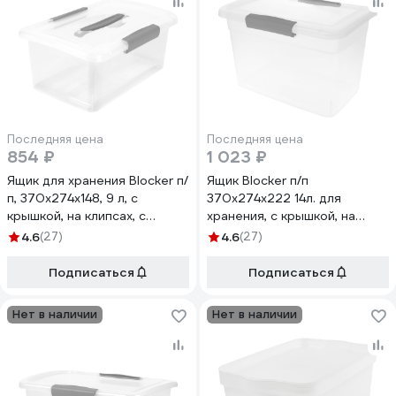
Последняя цена
Последняя цена
854 ₽
1 023 ₽
Ящик для хранения Blocker п/
Ящик Blocker п/п
п, 370x274x148, 9 л, с
370х274х222 14л. для
крышкой, на клипсах, с
хранения, с крышкой, на
ручкой, цвет прозрачный
клипсах цв. прозрачный
4.6
(27)
4.6
(27)
кристалл 36203
кристалл 36188
Подписаться
Подписаться
Нет в наличии
Нет в наличии