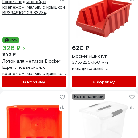
-5%
326 ₽
620 ₽
343 ₽
Blocker Ящик п/п
Лоток для метизов Blocker
375х225х160 мм
Expert подвесной, с
вкладываемый,
крепежом, малый, с крышкой
штабелируемый цв.
BR394610026 33734
оранжевый, 31406
В корзину
В корзину
Нет в наличии