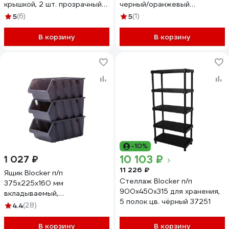
крышкой, 2 шт. прозрачный
черный/оранжевый
BR394810999 33735
BR3822ЧРОР
5
(6)
5
(1)
В корзину
В корзину
-10%
10 103 ₽
1 027 ₽
11 226 ₽
Ящик Blocker п/п
Стеллаж Blocker п/п
375х225х160 мм
900x450x315 для хранения,
вкладываемый,
5 полок цв. чёрный 37251
штабелируемый цв. серый,
4.4
(28)
31424
В корзину
В корзину