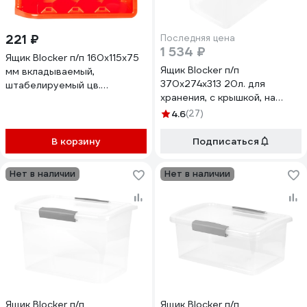
221 ₽
Последняя цена
1 534 ₽
Ящик Blocker п/п 160х115х75
Ящик Blocker п/п
мм вкладываемый,
370х274х313 20л. для
штабелируемый цв.
хранения, с крышкой, на
оранжевый 31402
клипсах, с ручкой цв.
4.6
(27)
прозрачный кристалл 36200
В корзину
Подписаться
Нет в наличии
Нет в наличии
Ящик Blocker п/п
Ящик Blocker п/п