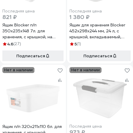
Последняя цена
Последняя цена
821 ₽
1 380 ₽
Ящик Blocker п/п
Ящик для хранения Blocker
350х235х148 7л. для
452х298х244 мм, 24 л, с
хранения, с крышкой, на
крышкой, вкладываемый,
клипсах, с ручками цв.
матовый кристалл 34273
4.6
(27)
5
(1)
прозрачный кристалл 36202
Подписаться
Подписаться
Нет в наличии
Нет в наличии
Ящик п/п 320х211х110 6л. для
Последняя цена
973 ₽
хранения, с крышкой,