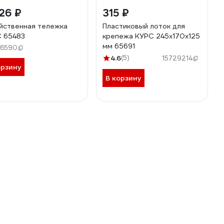
26 ₽
315 ₽
йственная тележка
Пластиковый лоток для
 65483
крепежа КУРС 245x170x125
мм 65691
56590
4.6
(5)
15729214
орзину
В корзину