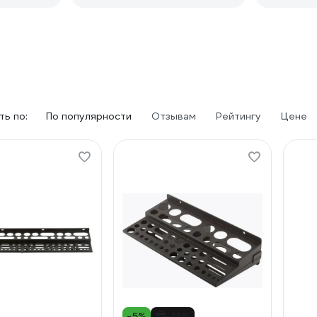
ь по:
По популярности
Отзывам
Рейтингу
Цене
-5%
-15%