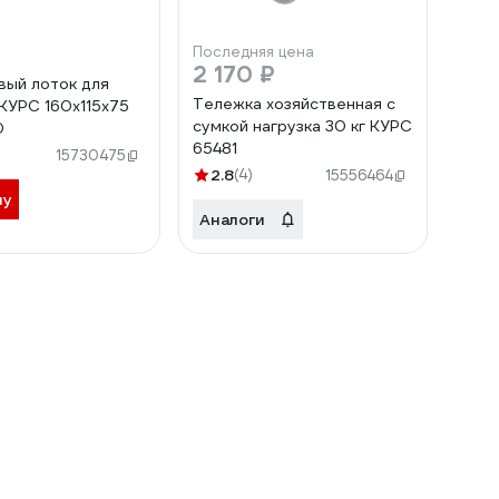
Последняя цена
2 170 ₽
вый лоток для
Тележка хозяйственная с
КУРС 160x115x75
сумкой нагрузка 30 кг КУРС
0
65481
15730475
2.8
(4)
15556464
ну
Аналоги