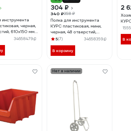
304 ₽
2 6
340 ₽
358 ₽
Хозя
я инструмента
Полка для инструмента
КУРС
стиковая, черная,
КУРС пластиковая, мини,
155
стий, 610x150 мм
черная, 48 отверстий,
300x150 мм 65703
34658479
5
(7)
34658359
В к
ну
В корзину
Нет в наличии