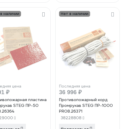
 в наличии
Нет в наличии
едняя цена
Последняя цена
01 ₽
36 996 ₽
ивопожарная пластина
Противопожарный корд
рукав STEG ПР-50
Промрукав STEG ПР-1000
.26364
PR08.26371
29000
38228808