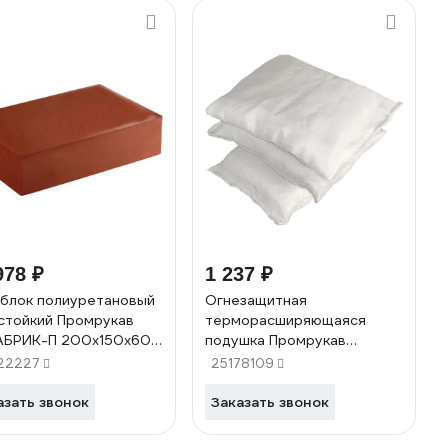
978 ₽
1 237 ₽
блок полиуретановый
Огнезащитная
стойкий Промрукав
терморасширяющаяся
АБРИК-П 200x150x60
подушка Промрукав
R08.26430
120x100x25 PR08.3767
22227
25178109
азать звонок
Заказать звонок