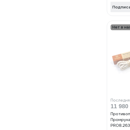
Подпис
Нет в на
Последня
11 980
Противо
Промрук
PR08.26