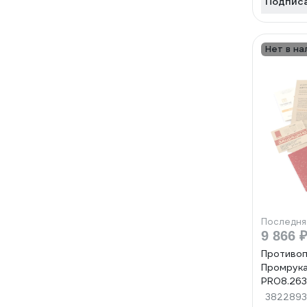
Подпис
Нет в на
Последня
9 866 
Противоп
Промрука
PR08.26
3822893