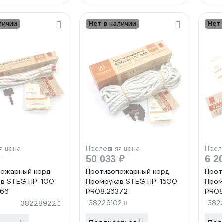
личии
Нет в наличии
Нет
я цена
Последняя цена
Посл
₽
50 033 ₽
6 2
пожарный корд
Противопожарный корд
Прот
ав STEG ПР-100
Промрукав STEG ПР-1500
Пром
366
PR08.26372
PR08
38229102
382
38228922