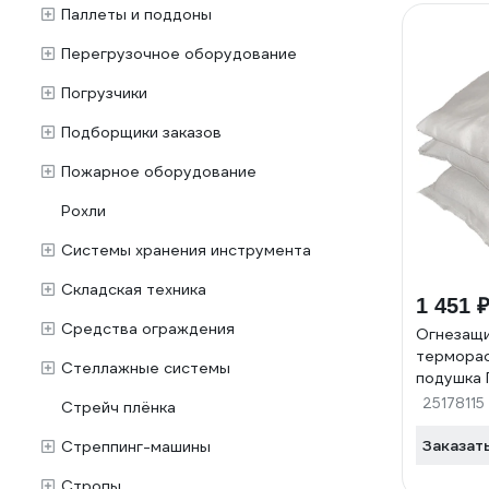
Паллеты и поддоны
Перегрузочное оборудование
Погрузчики
Подборщики заказов
Пожарное оборудование
Рохли
Системы хранения инструмента
Складская техника
1 451 
Средства ограждения
Огнезащ
термора
Стеллажные системы
подушка 
120x150x
25178115
Стрейч плёнка
Заказат
Стреппинг-машины
Стропы