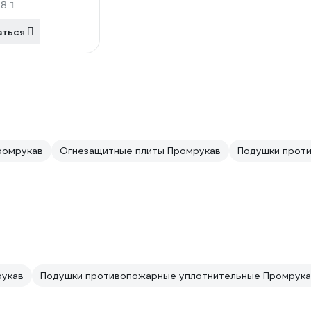
98
аться
ромрукав
Огнезащитные плиты Промрукав
Подушки прот
рукав
Подушки противопожарные уплотнительные Промрука