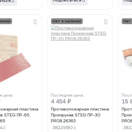
Подписаться
Под
аться
личии
Нет в наличии
Нет
я цена
Последняя цена
Посл
₽
4 454 ₽
15 
ожарная пластина
Противопожарная пластина
Прот
в STEG ПР-65
Промрукав STEG ПР-30
Пром
365
PR08.26363
PR08
4
38229180
382