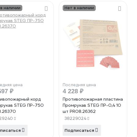
 в наличии
Нет в наличии
едняя цена
Последняя цена
597 ₽
4 228 ₽
ивопожарный корд
Противопожарная пластина
рукав STEG ПР-750
Промрукав STEG ПР-0,4 10
.26370
шт PR08.26362
29240
38229024
писаться
Подписаться