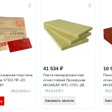
₽
41 534 ₽
10 
ожарная пластина
Плита минераловатная
Пено
ав STEG ПР-20
огнестойкая Промрукав
огне
61
ИНЗАБАР ХПС-СПО-2В
ИНЗ
1000x600x150 мм 1шт.
мм P
35222215
352
38229054
PR08.26429
Заказать звонок
Зак
ну