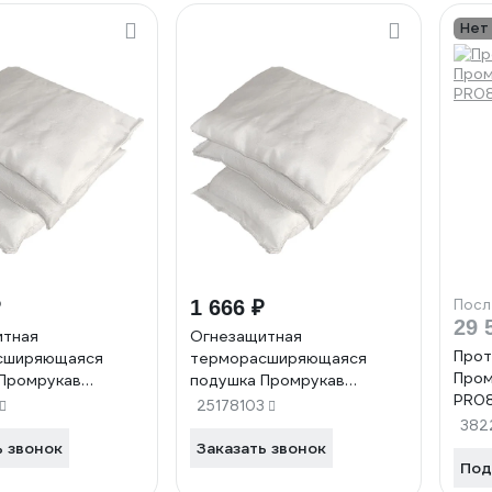
Нет
₽
1 666 ₽
Посл
29 
итная
Огнезащитная
Прот
сширяющаяся
терморасширяющаяся
Пром
Промрукав
подушка Промрукав
PR08
30 PR08.3768
120x200x30 PR08.3769
25178103
382
ь звонок
Заказать звонок
Под