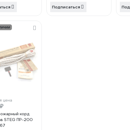
аться
Подписаться
Под
личии
я цена
 ₽
пожарный корд
ав STEG ПР-200
367