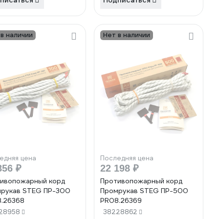
писаться
Подписаться
 в наличии
Нет в наличии
едняя цена
Последняя цена
856 ₽
22 198 ₽
ивопожарный корд
Противопожарный корд
рукав STEG ПР-300
Промрукав STEG ПР-500
.26368
PR08.26369
28958
38228862