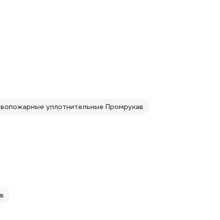
ивопожарные уплотнительные Промрукав
в