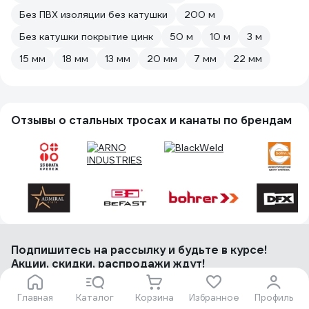
Без ПВХ изоляции без катушки
200 м
Без катушки покрытие цинк
50 м
10 м
3 м
15 мм
18 мм
13 мм
20 мм
7 мм
22 мм
Отзывы о стальных тросах и канаты по брендам
Подпишитесь
на рассылку
и будьте в курсе!
Акции, скидки, распродажи ждут!
Главная
Каталог
Корзина
Избранное
Профиль