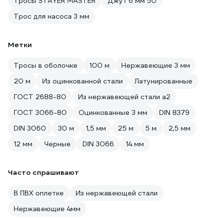
Тросы STAYER MASTER
Джут 6 мм 50
Трос для насоса 3 мм
Метки
Тросы в оболочке
100 м
Нержавеющие 3 мм
20 м
Из оцинкованной стали
Латунированные
ГОСТ 2688-80
Из нержавеющей стали а2
ГОСТ 3066-80
Оцинкованные 3 мм
DIN 8379
DIN 3060
30 м
1,5 мм
25 м
5 м
2,5 мм
12 мм
Черные
DIN 3066
14 мм
Часто спрашивают
В ПВХ оплетке
Из нержавеющей стали
Нержавеющие 4мм