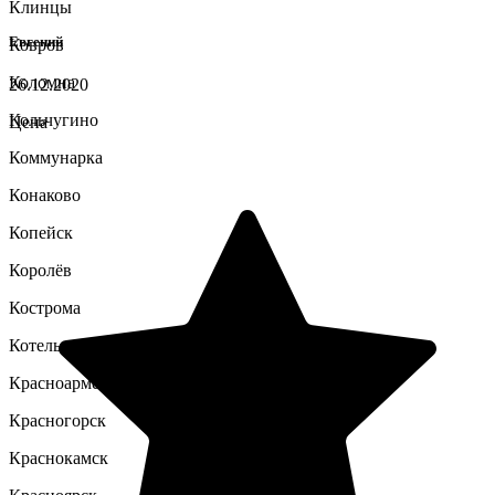
Клинцы
Евгений
Ковров
Коломна
26.12.2020
Кольчугино
Цена
Коммунарка
Конаково
Копейск
Королёв
Кострома
Котельники
Красноармейск
Красногорск
Краснокамск