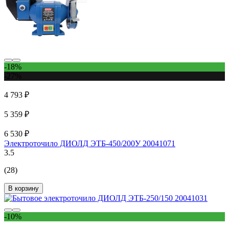
-18%
-27%
4 793 ₽
5 359 ₽
6 530 ₽
Электроточило ДИОЛД ЭТБ-450/200У 20041071
3.5
(28)
В корзину
-10%