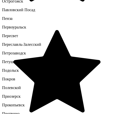
Острогожск
Павловский Посад
Пенза
Первоуральск
Пересвет
Переславль-Залесский
Петрозаводск
Петушки
Подольск
Покров
Полевской
Приозерск
Прокопьевск
Протвино