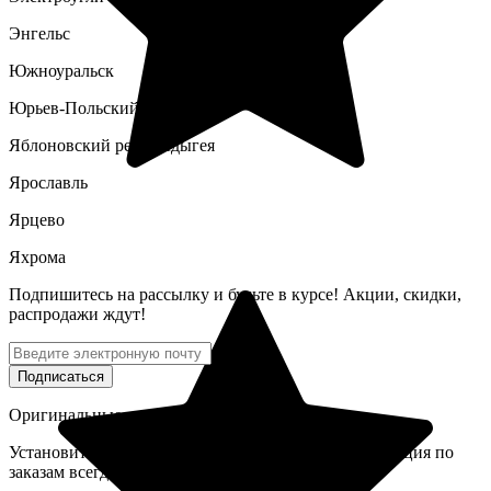
Энгельс
Южноуральск
Юрьев-Польский
Яблоновский респ. Адыгея
Ярославль
Ярцево
Яхрома
Подпишитесь
на рассылку
и будьте в курсе! Акции, скидки,
распродажи ждут!
Подписаться
Оригинальные товары с гарантией!
Установите мобильное приложение, чтобы информация по
заказам всегда была под рукой