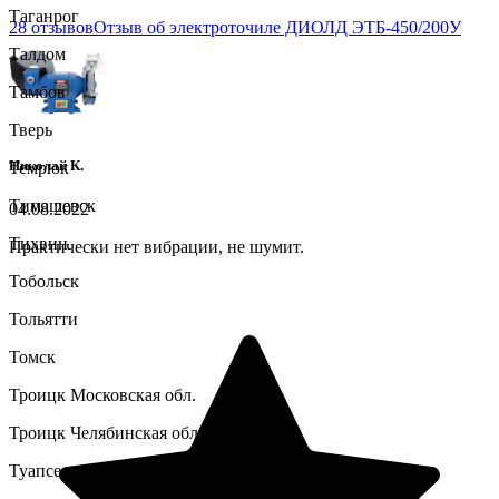
Таганрог
28 отзывов
Отзыв об электроточиле ДИОЛД ЭТБ-450/200У
Талдом
Тамбов
Тверь
Николай К.
Темрюк
Тимашевск
04.08.2022
Тихвин
Практически нет вибрации, не шумит.
Тобольск
Тольятти
Томск
Троицк Московская обл.
Троицк Челябинская обл.
Туапсе