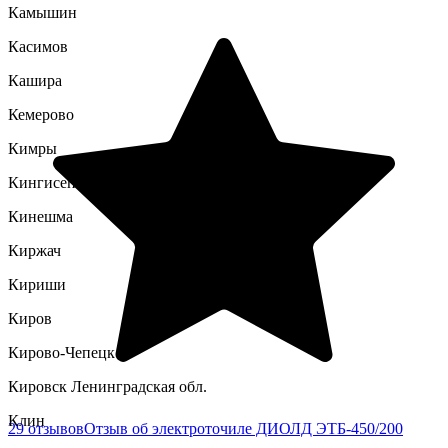
Камышин
Касимов
Кашира
Кемерово
Кимры
Кингисепп
Кинешма
Киржач
Кириши
Киров
Кирово-Чепецк
Кировск Ленинградская обл.
Клин
29 отзывов
Отзыв об электроточиле ДИОЛД ЭТБ-450/200