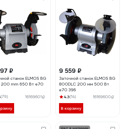
297 ₽
9 559 ₽
чной станок ELMOS BG
Заточной станок ELMOS BG
 200 mm 650 Вт e70
800DLC 200 мм 500 Вт
e70 396
5
(79)
4.3
(14)
16169601
16169600
орзину
В корзину
Нет в наличии