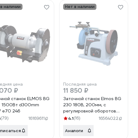
 в наличии
Нет в наличии
едняя цена
Последняя цена
 070 ₽
11 850 ₽
чной станок ELMOS BG
Заточной станок Elmos BG
0 1500Вт d300mm
230 180В, 200мм, с
 e70 246
регулировкой оборотов
e70384
5
(79)
4.1
(16)
16169611
16564022
писаться
Аналоги