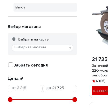
Elmos
Выбор магазина
Выбрать на карте
Выберите магазин
21 725
Забрать сегодня
Заточной
220 мок
рег.обор
Цена, ₽
4.1
(16)
от
до
В корзи