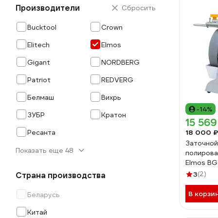
Производители
Сбросить
Bucktool
Crown
Elitech
Elmos
Gigant
NORDBERG
Patriot
REDVERG
Белмаш
Вихрь
-14%
ЗУБР
Кратон
15 569
Ресанта
18 000 ₽
Заточной
Показать еще 48
полирова
Elmos BG
мм e70 3
3
(2)
Страна производства
В корзи
Беларусь
Китай