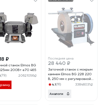
18 ₽
Последняя цена
28 440 ₽
чной станок Elmos BG
Заточной станок с мокрым
125мм 200Вт e70 465
камнем Elmos BG 228 220
5
(79)
20621056
В, 250 мм с регулировкой
оборотов e70 547
4.1
(16)
33846031
орзину
Аналоги