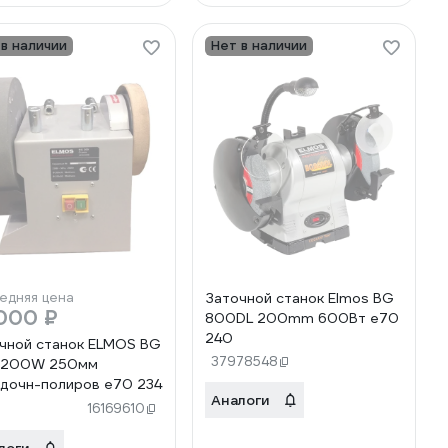
 в наличии
Нет в наличии
едняя цена
Заточной станок Elmos BG
000 ₽
800DL 200mm 600Вт e70
240
чной станок ELMOS BG
37978548
 200W 250мм
дочн-полиров e70 234
Аналоги
)
16169610