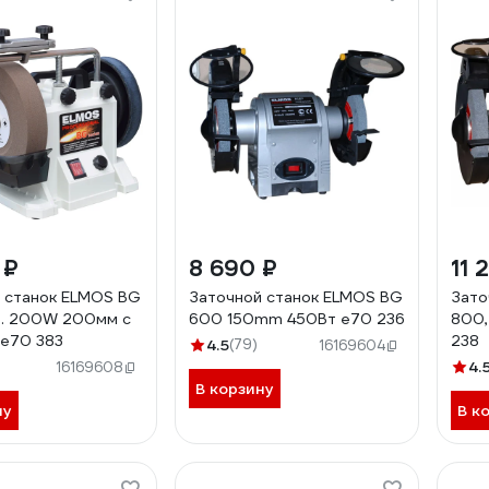
 ₽
8 690 ₽
11 
 станок ELMOS BG
Заточной станок ELMOS BG
Зато
р. 200W 200мм с
600 150mm 450Вт e70 236
800,
 e70 383
238
4.5
(79)
16169604
4.
16169608
В корзину
ну
В к