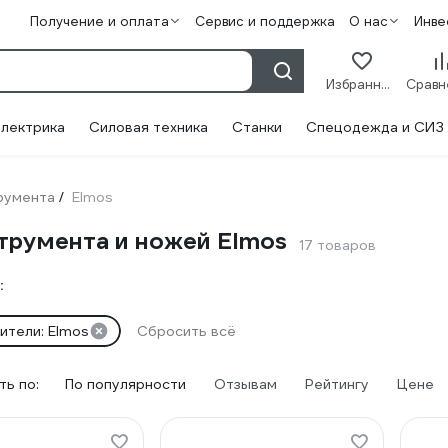
Получение и оплата
Сервис и поддержка
О нас
Инве
Избранное
лектрика
Силовая техника
Станки
Спецодежда и СИЗ
румента
Elmos
/
струмента и ножей Elmos
17 товаров
:
ители: Elmos
Сбросить всё
ь по:
По популярности
Отзывам
Рейтингу
Цене