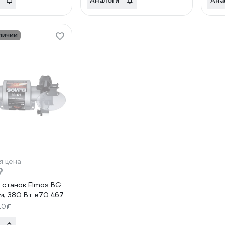
Аналоги
Ана
личии
я цена
₽
 станок Elmos BG
мм, 380 Вт e70 467
20