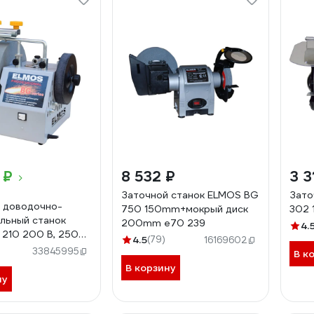
 ₽
8 532 ₽
3 3
Заточной станок ELMOS BG
Зато
 доводочно-
750 150mm+мокрый диск
302 
льный станок
200mm e70 239
4.
 210 200 В, 250
4.5
(79)
16169602
88
33845995
В к
В корзину
ну