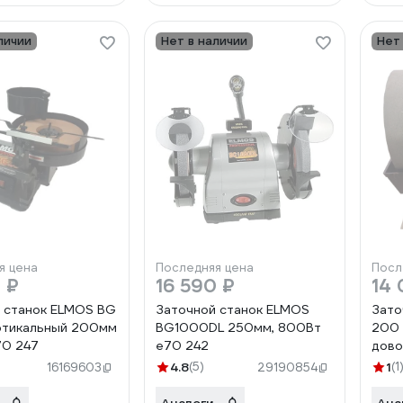
личии
Нет в наличии
Нет
я цена
Последняя цена
Посл
 ₽
16 590 ₽
14 
 станок ELMOS BG
Заточной станок ELMOS
Зато
ртикальный 200мм
BG1000DL 250мм, 800Вт
200
70 247
e70 242
дово
4.8
(5)
1
(1
16169603
29190854