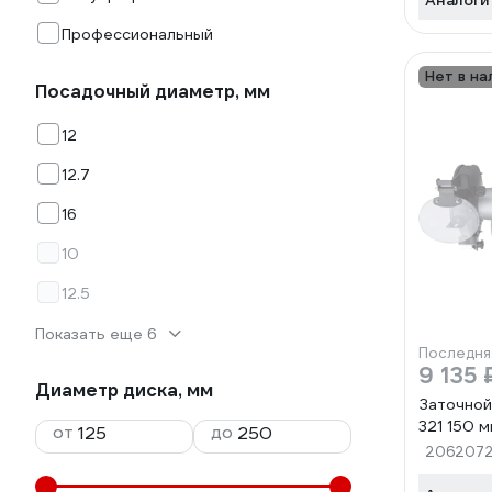
Аналоги
Профессиональный
Нет в на
Посадочный диаметр, мм
12
12.7
16
10
12.5
Показать еще 6
Последня
9 135 
Диаметр диска, мм
Заточной
321 150 
от
до
206207