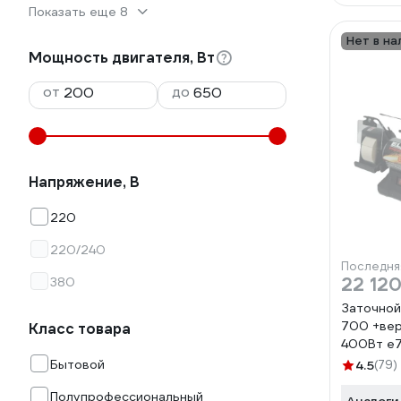
Показать еще 8
Нет в на
Мощность двигателя, Вт
от
до
Напряжение, В
220
220/240
Последня
22 120
380
Заточной
700 +ве
Класс товара
400Вт e
Бытовой
4.5
(79)
Полупрофессиональный