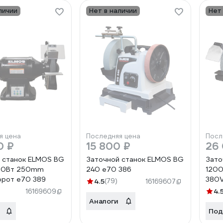
личии
Нет в наличии
Нет
я цена
Последняя цена
Посл
0 ₽
15 800 ₽
26
 станок ELMOS BG
Заточной станок ELMOS BG
Зато
00Вт 250mm
240 e70 386
120
орот e70 389
380V
4.5
(79)
16169607
4.
16169609
Аналоги
Под