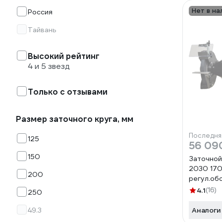
Нет в на
Россия
Тайвань
Высокий рейтинг
4 и 5 звезд
Только с отзывами
Размер заточного круга, мм
Последня
125
56 09
150
Заточной
2030 17
200
регул.об
4.1
(16)
250
49.3
Аналоги