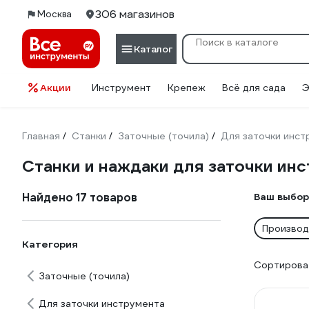
306 магазинов
Москва
Каталог
Акции
Инструмент
Крепеж
Всё для сада
Э
Главная
Станки
Заточные (точила)
Для заточки инст
/
/
/
Станки и наждаки для заточки ин
Найдено 17 товаров
Ваш выбор
Производ
Категория
Сортироват
Заточные (точила)
Для заточки инструмента