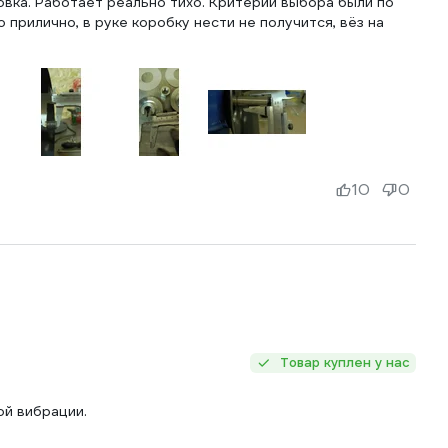
овка. Работает реально тихо. Критерии выбора были по
 прилично, в руке коробку нести не получится, вёз на
10
0
Товар куплен у нас
ой вибрации.