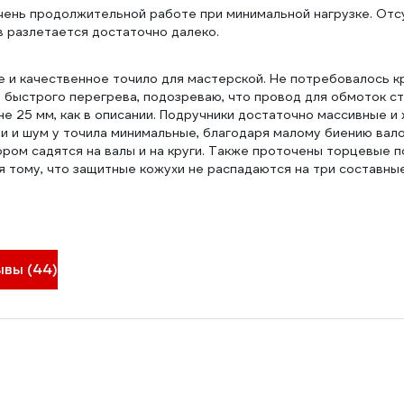
очень продолжительной работе при минимальной нагрузке. От
в разлетается достаточно далеко.
 и качественное точило для мастерской. Не потребовалось к
а быстрого перегрева, подозреваю, что провод для обмоток с
не 25 мм, как в описании. Подручники достаточно массивные и
и и шум у точила минимальные, благодаря малому биению вало
ром садятся на валы и на круги. Также проточены торцевые 
я тому, что защитные кожухи не распадаются на три составные
ывы (44)