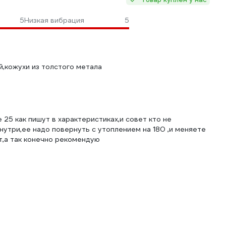
5
Низкая вибрация
5
,кожухи из толстого метала
 25 как пишут в характеристиках,и совет кто не
нутри,ее надо повернуть с утоплением на 180 ,и меняете
т,а так конечно рекомендую