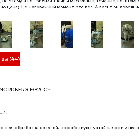
 по этому и нет биения. Шайбы массивные, точёные, не штамп
о цена). Не маловажный момент, это вес. А весит он довольно
ывы (44)
е NORDBERG EG2009
2022
точная обработка деталей, способствуют устойчивости и низк