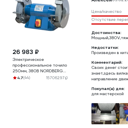
Цена/качество
Отсутствие пере
Достоинства:
Мощный,380V,тяже
Недостатки:
26 983 ₽
Произведен в кит
Электрическое
Комментарий:
профессиональное точило
Своих денег стоит
250мм, 380В NORDBERG
знает,здесь вилк
EG2511
4.7
(44)
15706297
направление движ
Покупал(а) для:
для мастерской