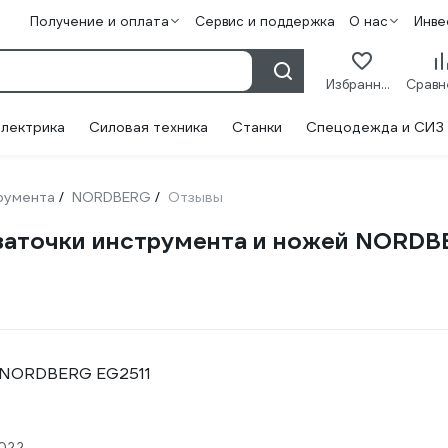
Получение и оплата
Сервис и поддержка
О нас
Инве
Избранное
лектрика
Силовая техника
Станки
Спецодежда и СИЗ
румента
NORDBERG
Отзывы
/
/
 заточки инструмента и ножей NORD
е NORDBERG EG2511
2022