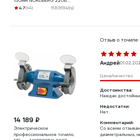
150мм NORDBERG 220В
EG1505
4.7
(44)
15836949
Отзыв о точил
Андрей
01.02.20
Цена/качество
Достоинства:
Наждак достойный
Недостатки:
Нет.
14 189 ₽
Комментарий:
Электрическое
Со всеми отзывам
профессиональное точило,
диаметральных, н