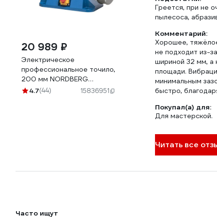
Греется, при не 
пылесоса, абрази
Комментарий:
Хорошее, тяжёлое
20 989 ₽
не подходит из-з
Электрическое
шириной 32 мм, а 
профессиональное точило,
площади. Вибраци
200 мм NORDBERG
минимальным зазо
EG2009
4.7
(44)
быстро, благодар
15836951
Покупал(а) для:
Для мастерской.
Читать все отз
Часто ищут