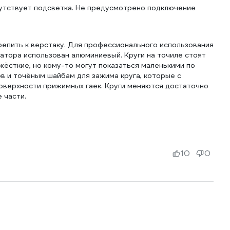
сутствует подсветка. Не предусмотрено подключение
репить к верстаку. Для профессионального использования
татора использован алюминиевый. Круги на точиле стоят
 жёсткие, но кому-то могут показаться маленькими по
в и точёным шайбам для зажима круга, которые с
поверхности прижимных гаек. Круги меняются достаточно
 части.
10
0