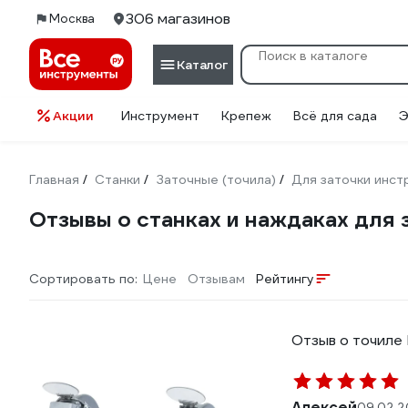
306 магазинов
Москва
Каталог
Акции
Инструмент
Крепеж
Всё для сада
Э
Главная
Станки
Заточные (точила)
Для заточки инст
/
/
/
Отзывы о станках и наждаках для
Сортировать по:
Цене
Отзывам
Рейтингу
Отзыв о точил
Алексей
09.02.