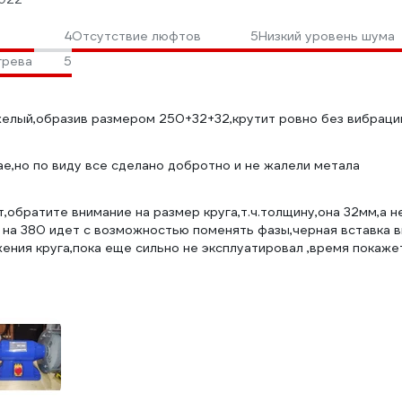
4
Отсутствие люфтов
5
Низкий уровень шума
грева
5
лый,образив размером 250+32+32,крутит ровно без вибраций
ае,но по виду все сделано добротно и не жалели метала
,обратите внимание на размер круга,т.ч.толщину,она 32мм,а не
а на 380 идет с возможностью поменять фазы,черная вставка в
ения круга,пока еще сильно не эксплуатировал ,время покаже