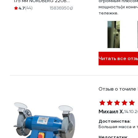
175 мм NORDBERG 220В
огромным плюсом,
EG1805
мощность(и конечн
4.7
(44)
15836950
тележке.
Читать все отз
Отзыв о точил
Михаил Х.
14.10.
Достоинства:
Большая масса и 
Недостатки: