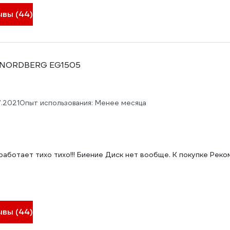
ывы (44)
е NORDBERG EG1505
7.2021
Опыт использования: Менее месяца
аботает тихо тихо!!! Биение Диск нет вообще. К покупке Рек
ывы (44)