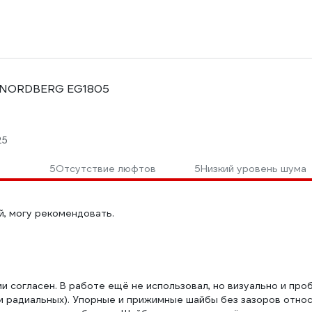
е NORDBERG EG1805
25
5
Отсутствие люфтов
5
Низкий уровень шума
, могу рекомендовать.
и согласен. В работе ещё не использовал, но визуально и про
и радиальных). Упорные и прижимные шайбы без зазоров относ