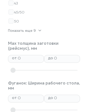
43
45/50
50
Показать еще 9
Max толщина заготовки
(рейсмус), мм
от
до
Фуганок: Ширина рабочего стола,
мм
от
до