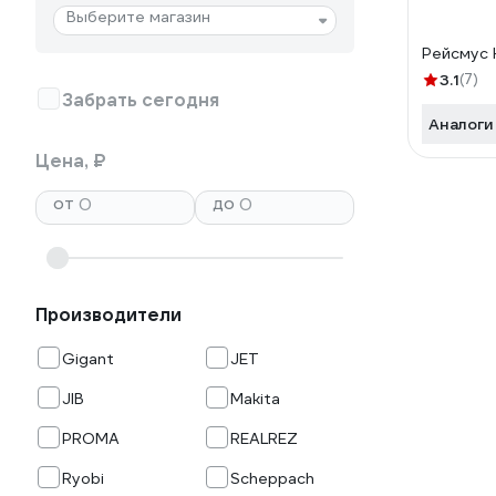
Выберите магазин
Рейсмус H
3.1
(7)
Забрать сегодня
Аналоги
Цена, ₽
от
до
Производители
Gigant
JET
JIB
Makita
PROMA
REALREZ
Ryobi
Scheppach