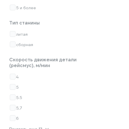
5 и более
Тип станины
литая
сборная
Скорость движения детали
(рейсмус), м/мин
4
5
5.5
5,7
6