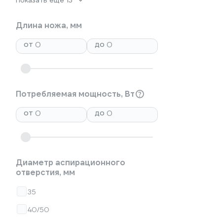
Показать еще 13
Длина ножа, мм
от
до
Потребляемая мощность, Вт
от
до
Диаметр аспирационного
отверстия, мм
35
40/50