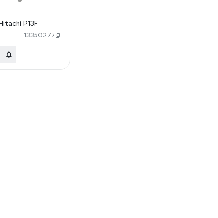
itachi P13F
13350277