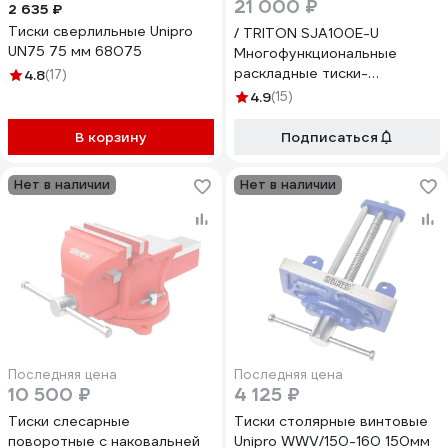
21 000 ₽
2 635 ₽
Тиски сверлильные Unipro
/ TRITON SJA100E-U
UN75 75 мм 68075
Многофункциональные
раскладные тиски-
4.8
(17)
подставка слесарные /
4.9
(15)
столярные, 955 мм Unipro
16000
В корзину
Подписаться
Нет в наличии
Нет в наличии
Последняя цена
Последняя цена
10 500 ₽
4 125 ₽
Тиски слесарные
Тиски столярные винтовые
поворотные с наковальней
Unipro WWV/150-160 150мм