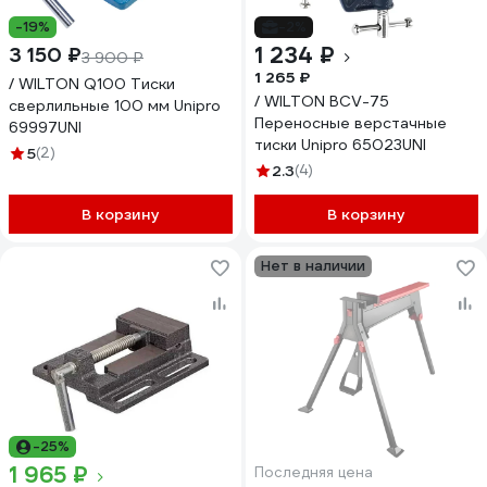
-19%
-2%
1 234 ₽
3 150 ₽
3 900 ₽
1 265 ₽
/ WILTON Q100 Тиски
/ WILTON BCV-75
сверлильные 100 мм Unipro
Переносные верстачные
69997UNI
тиски Unipro 65023UNI
5
(2)
2.3
(4)
В корзину
В корзину
Нет в наличии
-25%
1 965 ₽
Последняя цена