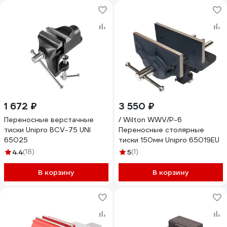
1 672 ₽
3 550 ₽
Переносные верстачные
/ Wilton WWV/P-6
тиски Unipro BCV-75 UNI
Переносные столярные
65025
тиски 150мм Unipro 65019EU
4.4
(18)
5
(1)
В корзину
В корзину