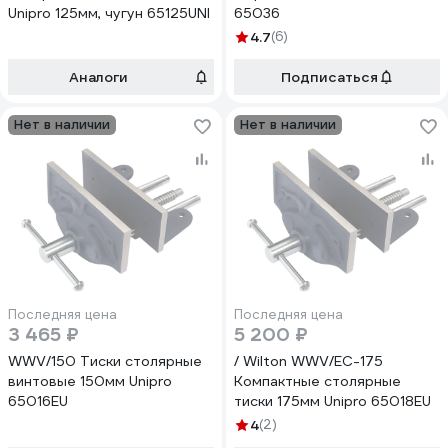
Unipro 125мм, чугун 65125UNI
65036
4.7
(6)
Аналоги
Подписаться
Нет в наличии
Нет в наличии
Последняя цена
Последняя цена
3 465 ₽
5 200 ₽
WWV/150 Тиски столярные
/ Wilton WWV/EC-175
винтовые 150мм Unipro
Компактные столярные
65016EU
тиски 175мм Unipro 65018EU
4
(2)