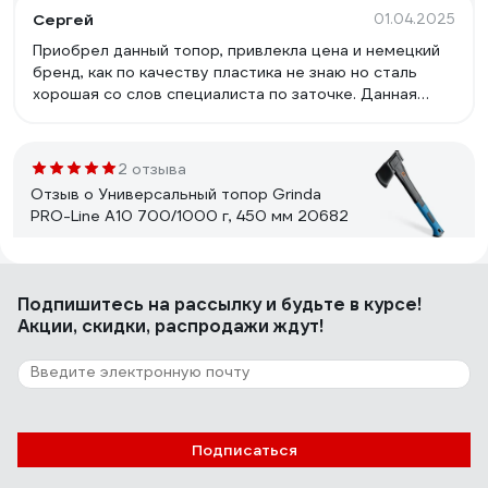
Сергей
01.04.2025
Приобрел данный топор, привлекла цена и немецкий
бренд, как по качеству пластика не знаю но сталь
хорошая со слов специалиста по заточке. Данная
фирма вроде дочернеe предприятие Kraftool, об
этом указано на этикетке. (Фото прилагаю)
2 отзыва
Отзыв о Универсальный топор Grinda
PRO-Line A10 700/1000 г, 450 мм 20682
Сергей
19.08.2025
Подпишитесь
на рассылку
и будьте в курсе!
Недорогой, вполне острый, удобная рукоять
Акции, скидки, распродажи ждут!
1 отзыв
Отзыв о Топор-колун GRINDA PRO-Line
S16 1100/1600 г, 610 мм 20687
Подписаться