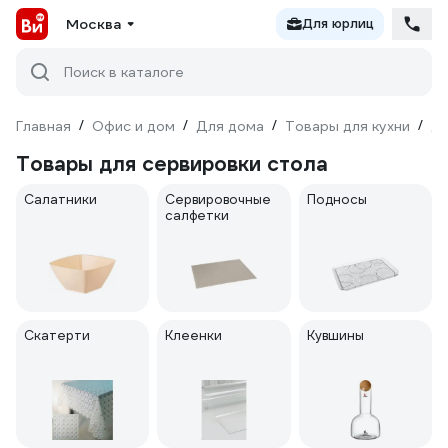
Москва
Для юрлиц
Поиск в каталоге
Главная
/
Офис и дом
/
Для дома
/
Товары для кухни
/
Дл
Товары для сервировки стола
Салатники
Сервировочные
Подносы
салфетки
Скатерти
Клеенки
Кувшины