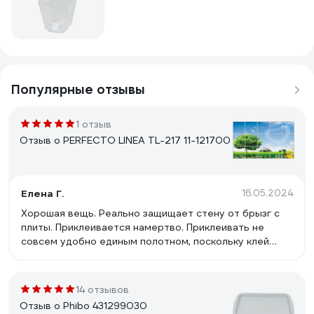
Популярные отзывы
1 отзыв
Отзыв о PERFECTO LINEA TL-217 11-121700
Елена Г.
16.05.2024
Хорошая вещь. Реально защищает стену от брызг с
плиты. Приклеивается намертво. Приклеивать не
совсем удобно единым полотном, поскольку клей
сразу цепляется к поверхности и получается
неровно. Мы разрезали по полоскам вдоль.Так
намного удобнее. Эта особенность фиксации не
14 отзывов
бросается в глаза совсем. Рекомендую .
Отзыв о Phibo 431299030