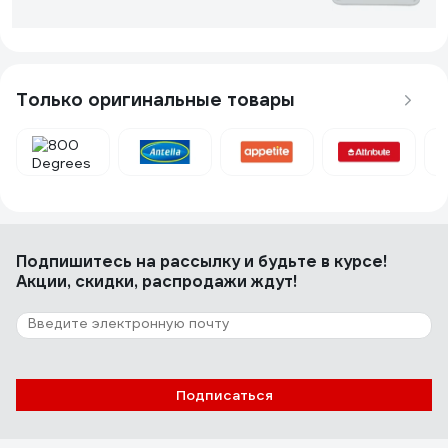
Елена О.
05.04.2023
Отличный маленький пластиковый поднос!
Только оригинальные товары
1 отзыв
Отзыв о Набор пробок для бутылок
Мультидом Спайс 2 шт 3 цвета MS13-123
Подпишитесь
Дмитрий
на рассылку
и будьте в курсе!
03.10.2024
Акции, скидки, распродажи ждут!
Цена-качество
Подписаться