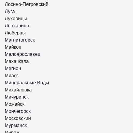
Лосино-Петровский
Луга
Луховицы
Лыткарино
Люберцы
Магнитогорск
Майкоп
Малоярославец
Махачкала
Мегион
Миасс
Минеральные Воды
Михайловка
Мичуринск
Можайск
Мончегорск
Московский
Мурманск
Муром