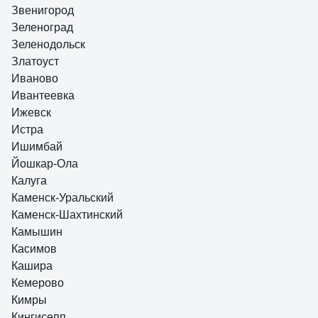
Звенигород
Зеленоград
Зеленодольск
Златоуст
Иваново
Ивантеевка
Ижевск
Истра
Ишимбай
Йошкар-Ола
Калуга
Каменск-Уральский
Каменск-Шахтинский
Камышин
Касимов
Кашира
Кемерово
Кимры
Кингисепп