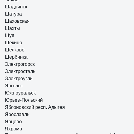
Шадринск
Шатура
Шаховская
Шахты
Шуя
Щекино
Щелково
Щербинка
Электрогорск
Электросталь
Электроугли
Энгельс
Южноуральск
Юрьев-Польский
Яблоновский респ. Адыгея
Ярославль
Ярцево
Яхрома