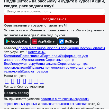
Подпишитесь
на рассылку
и будьте в курсе! Акции,
скидки, распродажи ждут!
Подписаться
Оригинальные товары с гарантией!
Установите мобильное приложение, чтобы информация
по заказам всегда была под рукой
Каталог
Адреса магазинов
Способы получения
Способы оплаты
Что улучшить?
Контакты
О
Компании
Поставщикам
Партнерам
Информация для
инвесторов
Организациям
Сервисный центр
ВсеИнструменты.ру
Наши закупки
Сервисные центры
производителей
Правила применения рекомендательных
технологий
Каталог товаров
Наши соцсети
Чат для бизнес-клиентов
Подать заявку
Вы принимаете условия
политики в отношении обработки
персональных данных
и
пользовательского соглашения
каждый
раз, когда оставляете свои данные в любой форме обратной связи