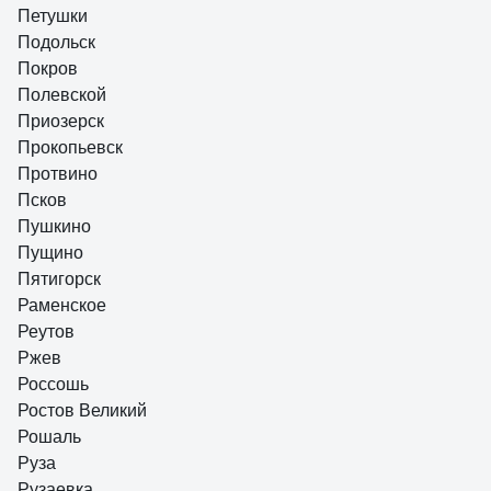
Петушки
Подольск
Покров
Полевской
Приозерск
Прокопьевск
Протвино
Псков
Пушкино
Пущино
Пятигорск
Раменское
Реутов
Ржев
Россошь
Ростов Великий
Рошаль
Руза
Рузаевка