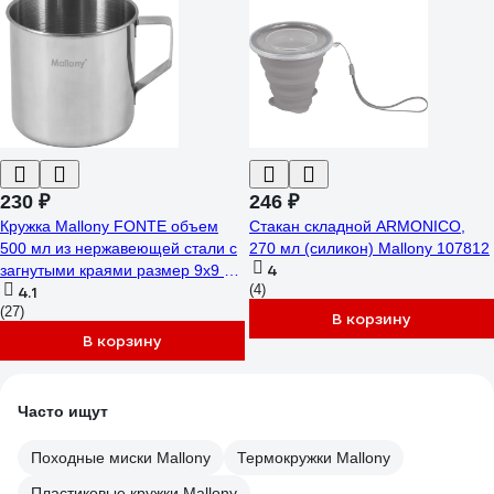
230 ₽
246 ₽
Кружка Mallony FONTE объем
Стакан складной ARMONICO,
500 мл из нержавеющей стали с
270 мл (силикон) Mallony 107812
4
загнутыми краями размер 9x9 см
(4)
4.1
00 3057
(27)
В корзину
В корзину
Часто ищут
Походные миски Mallony
Термокружки Mallony
Пластиковые кружки Mallony