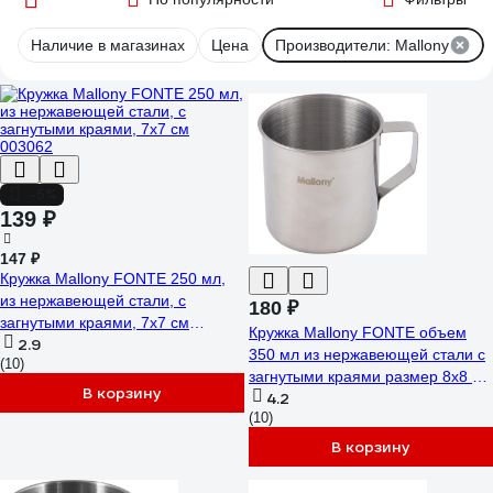
Наличие в магазинах
Цена
Производители: Mallony
-5%
139 ₽
147 ₽
Кружка Mallony FONTE 250 мл,
из нержавеющей стали, с
180 ₽
загнутыми краями, 7х7 см
Кружка Mallony FONTE объем
2.9
003062
350 мл из нержавеющей стали с
(10)
загнутыми краями размер 8x8 см
В корзину
4.2
003056
(10)
В корзину