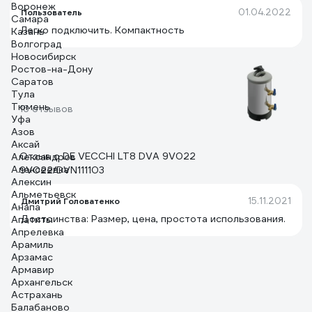
Воронеж
01.04.2022
Пользователь
Самара
Легко подключить. Компактность
Казань
Волгоград
Новосибирск
Ростов-на-Дону
Саратов
Тула
Тюмень
16 отзывов
Уфа
Азов
Аксай
Отзыв о DE VECCHI LT8 DVA 9V022
Александров
Алексеевка
9V022/DVN111103
Алексин
Альметьевск
15.11.2021
Дмитрий Головатенко
Анапа
Достоинства: Размер, цена, простота использования.
Апатиты
Апрелевка
Арамиль
Арзамас
Армавир
Архангельск
Астрахань
Балабаново