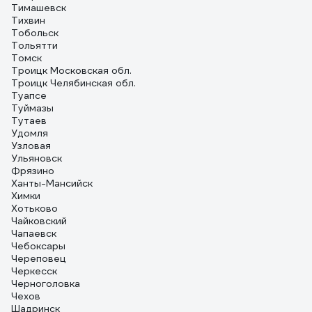
Тимашевск
Тихвин
Тобольск
Тольятти
Томск
Троицк Московская обл.
Троицк Челябинская обл.
Туапсе
Туймазы
Тутаев
Удомля
Узловая
Ульяновск
Фрязино
Ханты-Мансийск
Химки
Хотьково
Чайковский
Чапаевск
Чебоксары
Череповец
Черкесск
Черноголовка
Чехов
Шадринск