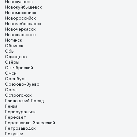
Новокузнецк
Новокуйбышевск
Новомосковск
Новороссийск
Новочебоксарск
Новочеркасск
Новошахтинск
Ногинск
Обнинск
Обь
Одинцово
Озёры
Октябрьский
Омск
Оренбург
Орехово-Зуево
Орёл
Острогожск
Павловский Посад
Пенза
Первоуральск
Пересвет
Переславль-Залесский
Петрозаводск
Петушки