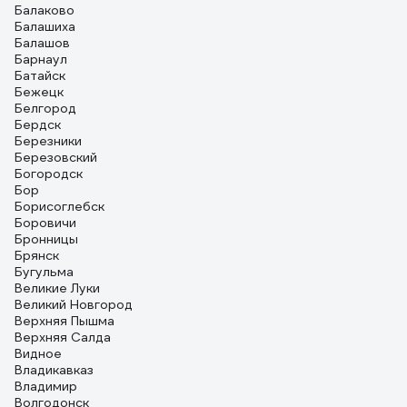
Балаково
Балашиха
Балашов
Барнаул
Батайск
Бежецк
Белгород
Бердск
Березники
Березовский
Богородск
Бор
Борисоглебск
Боровичи
Бронницы
Брянск
Бугульма
Великие Луки
Великий Новгород
Верхняя Пышма
Верхняя Салда
Видное
Владикавказ
Владимир
Волгодонск