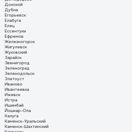
Донской
Дубна
Егорьевск
Елабуга
Елец
Ессентуки
Ефремов
Железногорск
Жигулевск
Жуковский
Зарайск
Звенигород
Зеленоград
Зеленодольск
Златоуст
Иваново
Ивантеевка
Ижевск
Истра
Ишимбай
Йошкар-Ола
Калуга
Каменск-Уральский
Каменск-Шахтинский
Камышин