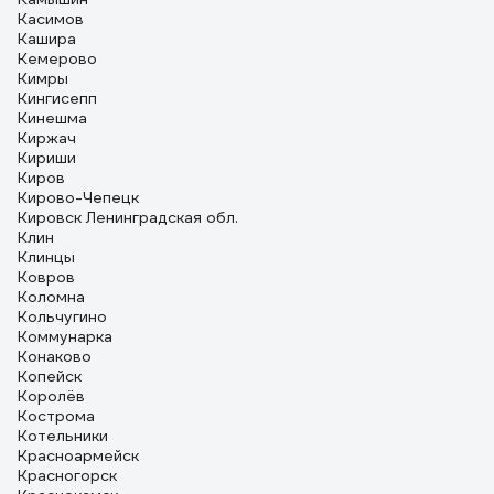
Касимов
Кашира
Кемерово
Кимры
Кингисепп
Кинешма
Киржач
Кириши
Киров
Кирово-Чепецк
Кировск Ленинградская обл.
Клин
Клинцы
Ковров
Коломна
Кольчугино
Коммунарка
Конаково
Копейск
Королёв
Кострома
Котельники
Красноармейск
Красногорск