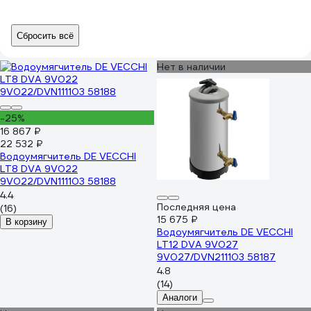
Сбросить всё
Нет в наличии
-25%
16 867 ₽
22 532 ₽
Водоумягчитель DE VECCHI
LT8 DVA 9V022
9V022/DVN111103 58188
4.4
Последняя цена
(16)
15 675 ₽
В корзину
Водоумягчитель DE VECCHI
LT12 DVA 9V027
9V027/DVN211103 58187
4.8
(14)
Аналоги