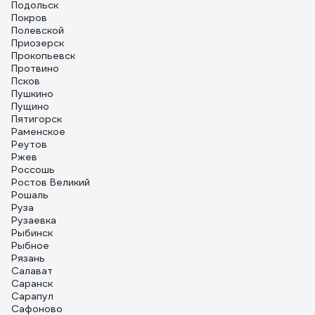
Подольск
Покров
Полевской
Приозерск
Прокопьевск
Протвино
Псков
Пушкино
Пущино
Пятигорск
Раменское
Реутов
Ржев
Россошь
Ростов Великий
Рошаль
Руза
Рузаевка
Рыбинск
Рыбное
Рязань
Салават
Саранск
Сарапул
Сафоново