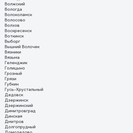
Волжский
Вологда
Волоколамск
Волосово
Волхов
Воскресенск
Воткинск
Выборг
Вышний Волочек
Вязники
Вязьма
Геленджик
Голицыно
Грозный
Грязи
Губкин
Гусь-Хрустальный
Дедовск
Дзержинск
Дзержинский
Димитровград
Динская
Дмитров
Долгопрудный
Домодедово