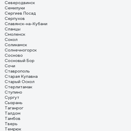
Северодвинск
Семилуки
Сергиев Посад
Серпухов
Славянск-на-Кубани
Сланцы
Смоленск
Сокол
Соликамск
Солнечногорск
Сосново
Сосновый Бор
Сочи
Ставрополь
Старая Купавна
Старый Оскол
Стерлитамак
Ступино
Сургут
Сызрань
Таганрог
Талдом
Тамбов
Тверь
Темрюк