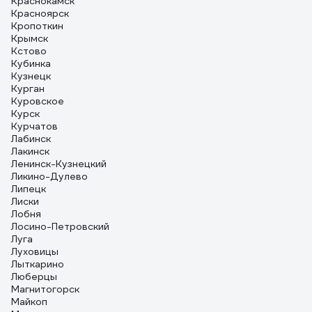
Краснокамск
Красноярск
Кропоткин
Крымск
Кстово
Кубинка
Кузнецк
Курган
Куровское
Курск
Курчатов
Лабинск
Лакинск
Ленинск-Кузнецкий
Ликино-Дулево
Липецк
Лиски
Лобня
Лосино-Петровский
Луга
Луховицы
Лыткарино
Люберцы
Магнитогорск
Майкоп