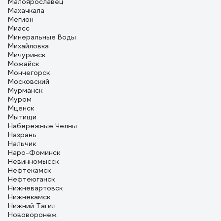
Малоярославец
Махачкала
Мегион
Миасс
Минеральные Воды
Михайловка
Мичуринск
Можайск
Мончегорск
Московский
Мурманск
Муром
Мценск
Мытищи
Набережные Челны
Назрань
Нальчик
Наро-Фоминск
Невинномысск
Нефтекамск
Нефтеюганск
Нижневартовск
Нижнекамск
Нижний Тагил
Нововоронеж