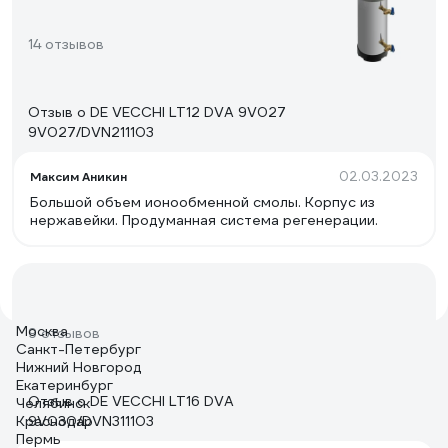
14 отзывов
Отзыв о DE VECCHI LT12 DVA 9V027
9V027/DVN211103
02.03.2023
Максим Аникин
Большой объем ионообменной смолы. Корпус из
нержавейки. Продуманная система регенерации.
Москва
9 отзывов
Санкт-Петербург
Нижний Новгород
Екатеринбург
Отзыв о DE VECCHI LT16 DVA
Челябинск
Краснодар
9V030/DVN311103
Пермь