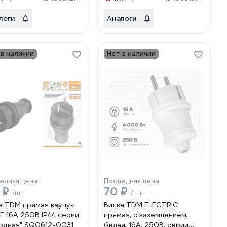
логи
Аналоги
 в наличии
Нет в наличии
едняя цена
Последняя цена
6 ₽
70 ₽
/шт
/шт
а TDM прямая каучук
Вилка TDM ELECTRIC
Е 16А 250В IP44 серии
прямая, с заземлением,
одная" SQ0612-0031
белая, 16А, 250В, серии