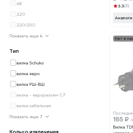
48
SQ0612-
3.3
(3)
220
Аналоги
220/250
Показать еще 4
Нет в на
Тип
вилка Schuko
вилка евро
вилка РШ-ВШ
вилка - евроразъем C7
вилка кабельная
Последня
Показать еще 7
165 ₽
/
Вилка TD
Кольцо извлечения