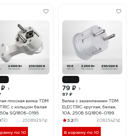
10%
-9%
 ₽
79 ₽
₽
87 ₽
лая плоская вилка TDM
Вилка с заземлением TDM
TRIC с кольцом белая
ELECTRIC круглая, белая,
250в SQ1806-0195
10А, 250В SQ1806-0199
8
(12)
3.2
(6)
25089297
20825421
орзину по 10
В корзину по 10