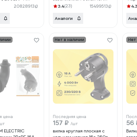
0004
250В TDM ELECTRIC
3.4
(23)
4.
20828913
15499513
SQ1806-0005
Аналоги
Ана
личии
Нет в наличии
Нет
я цена
Последняя цена
Посл
157 ₽
56
шт
/шт
M ELECTRIC
вилка круглая плоская с
Вилк