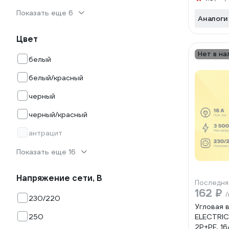
Показать еще 6
Аналоги
Цвет
Нет в на
белый
белый/красный
черный
черный/красный
антрацит
Показать еще 16
Напряжение сети, В
Последня
162 ₽
230/220
Угловая 
250
ELECTRIC 
2Р+РЕ, 16