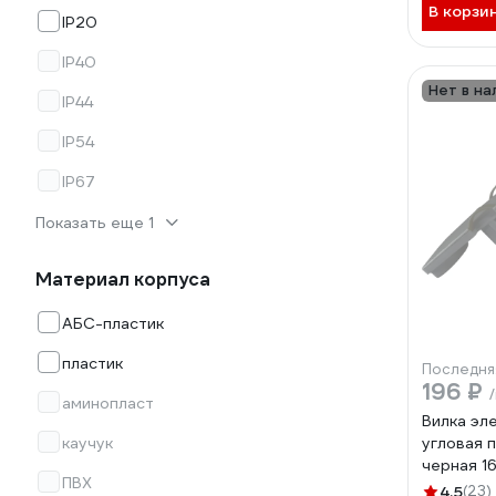
В корзи
IP20
IP40
Нет в на
IP44
IP54
IP67
Показать еще 1
Материал корпуса
АБС-пластик
пластик
Последня
196 ₽
аминопласт
Вилка эл
каучук
угловая п
черная 1
ПВХ
ELECTRIC
4.5
(23)