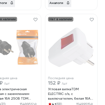
логи
Аналоги
 в наличии
Нет в наличии
едняя цена
Последняя цена
 ₽
152 ₽
/шт
/шт
а электрическая
Угловая вилкаTDM
ая с заземлением
ELECTRIC с/з, с
ая 16А 250В TDM
выключателем, белая 16А
TRIC SQ1806-0004
250В SQ1806-0009
3
(31)
4.1
(68)
15499512
15499515