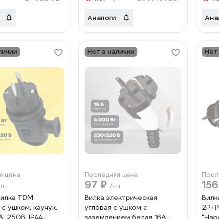
Аналоги
Ана
личии
Нет в наличии
Нет
я цена
Последняя цена
Посл
97 ₽
15
/шт
/шт
вилка TDM
Вилка электрическая
Вилк
с ушком, каучук,
угловая с ушком с
2Р+Р
А, 250В, IP44
заземлением белая 16А
"Нар