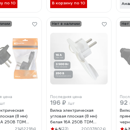
ну по 10
В корзину по 10
Ана
личии
Нет в наличии
Нет
я цена
Последняя цена
Посл
196 ₽
92
/шт
/шт
ектрическая
Вилка электрическая
Вилк
лоская (8 мм)
угловая плоская (8 мм)
прям
6А 250В TDM
белая 16А 250В TDM
черн
 SQ1806-0194
ELECTRIC SQ1806-0193
ELEC
4.5
(23)
4.
21452218
20037802