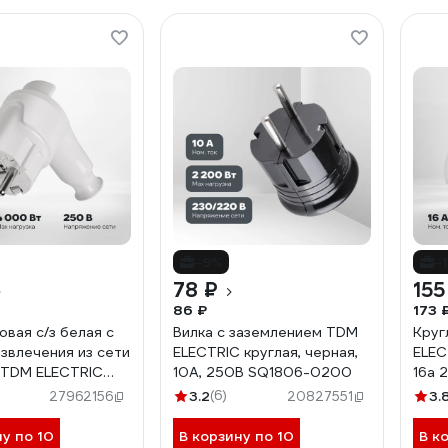
-9%
-
78 ₽
155
86 ₽
173 
овая c/з белая с
Вилка с заземлением TDM
Круг
извлечения из сети
ELECTRIC круглая, черная,
ELEC
 TDM ELECTRIC
10А, 250В SQ1806-0200
16а 
0398
3.2
(6)
3.
27962156
20827551
ну по 10
В корзину по 10
В к