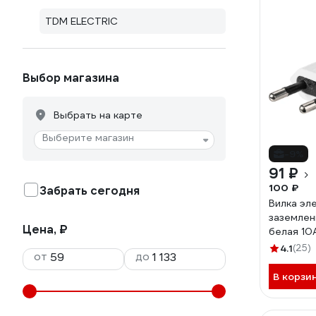
TDM ELECTRIC
Выбор магазина
Выбрать на карте
Выберите магазин
-9%
91 ₽
100 ₽
Забрать сегодня
Вилка эл
заземлен
Цена, ₽
белая 10
электрич
4.1
(25)
от
до
TDM ELE
0189
В корзи