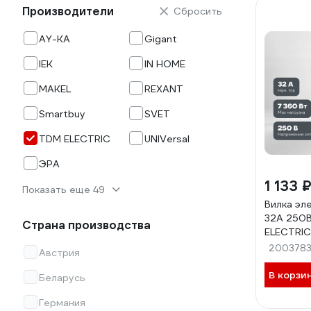
Производители
Сбросить
AY-KA
Gigant
IEK
IN HOME
MAKEL
REXANT
Smartbuy
SVET
TDM ELECTRIC
UNIVersal
ЭРА
1 133 
Показать еще 49
Вилка эл
32А 250В
Страна производства
ELECTRI
200378
Австрия
В корзи
Беларусь
Германия