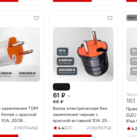
Нет
-8%
61 ₽
Посл
161
66 ₽
з заземления TDM
Вилка электрическая без
Прям
 белая с красной
заземления черная с
ELEC
, 10А, 250В
красной вставкой 10А 250В
IP44
0209
TDM ELECTRIC SQ1806-
4.4
(22)
20831049
20826975
4.
0210