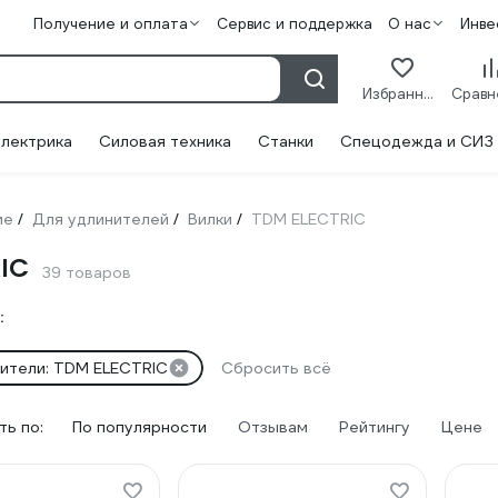
Получение и оплата
Сервис и поддержка
О нас
Инве
Избранное
лектрика
Силовая техника
Станки
Спецодежда и СИЗ
ие
Для удлинителей
Вилки
TDM ELECTRIC
/
/
/
IC
39 товаров
:
ители: TDM ELECTRIC
Сбросить всё
ь по:
По популярности
Отзывам
Рейтингу
Цене