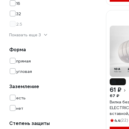
16
32
2.5
Показать еще 3
Форма
прямая
угловая
-9%
Заземление
61 ₽
67 ₽
есть
Вилка бе
ELECTRIC
нет
вставкой
SQ1806-
4.4
(22)
Степень защиты