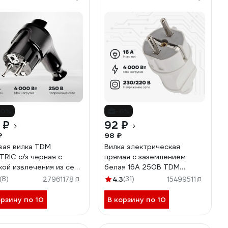
10%
-6%
 ₽
92 ₽
₽
98 ₽
вая вилка TDM
Вилка электрическая
TRIC c/з черная с
прямая с заземлением
кой извлечения из сети
белая 16А 250В TDM
250в SQ1806-0399
ELECTRIC SQ1806-0003
(8)
4.3
(31)
27961178
15499511
орзину по 10
В корзину по 10