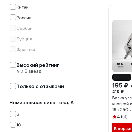
Китай
Россия
Сербия
Турция
Франция
Высокий рейтинг
4 и 5 звезд
-10%
195 ₽
Только с отзывами
216 ₽
Вилка угл
Номинальная сила тока, А
кнопкой 
16а 250в
6
SQ1806-
4.1
(8)
10
В корзи