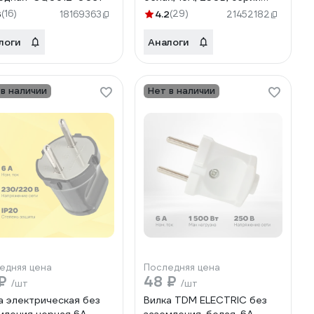
"Народная" SQ1806-0403
3
(16)
4.2
(29)
18169363
21452182
логи
Аналоги
 в наличии
Нет в наличии
едняя цена
Последняя цена
 ₽
48 ₽
/шт
/шт
а электрическая без
Вилка TDM ELECTRIC без