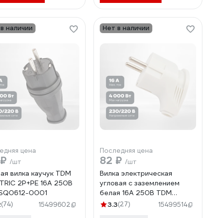
 в наличии
Нет в наличии
едняя цена
Последняя цена
 ₽
82 ₽
/шт
/шт
ая вилка каучук TDM
Вилка электрическая
TRIC 2Р+РЕ 16А 250В
угловая с заземлением
 SQ0612-0001
белая 16А 250В TDM
ELECTRIC SQ1806-0007
2
(74)
3.3
(27)
15499602
15499514