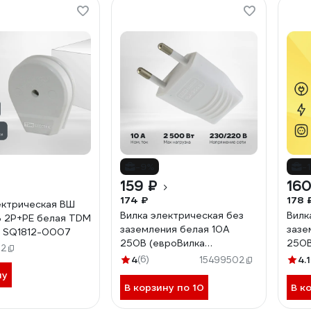
-9%
-
₽
159 ₽
160
174 ₽
178 
ектрическая ВШ
Вилка электрическая без
Вилк
 2Р+РЕ белая TDM
заземления белая 10А
зазе
C SQ1812-0007
250В (евроВилка
250В
32
электрическаяCEE 7/16)
элек
4
(6)
4.1
15499502
прямой вывод проводника
угло
ну
TDM ELECTRIC SQ1806-
TDM 
В корзину по 10
В к
0089
009