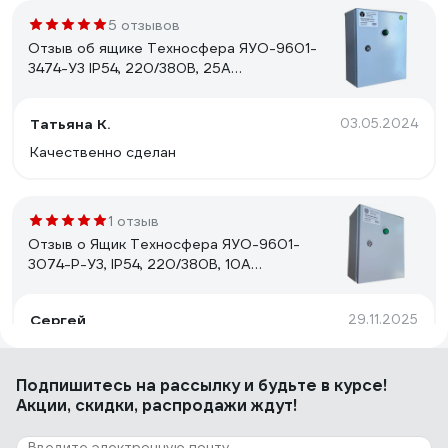
5 отзывов
Отзыв об ящике Техносфера ЯУО-9601-
3474-У3 IP54, 220/380В, 25А
1603001060470
Татьяна К.
03.05.2024
Качественно сделан
1 отзыв
Отзыв о Ящик Техносфера ЯУО-9601-
3074-Р-У3, IP54, 220/380В, 10А
1603001060753
Сергей
29.11.2025
ящик IP54 пылевлаго защищённый и 10 А контакты не
горят
Подпишитесь
на рассылку
и будьте в курсе!
Акции, скидки, распродажи ждут!