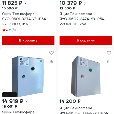
11 825 ₽
10 379 ₽
15 590 ₽
12 560 ₽
Ящик Техносфера
Ящик Техносфера
ЯУО-9601-3274-У3, IP54,
ЯУО-9602-3474-У3, IP54,
220/380В, 16А
220/380В, 25А
1603001060722
1603001060494
4.3
(6)
В корзину
В корзину
-17%
14 919 ₽
14 200 ₽
18 051 ₽
Ящик Техносфера
Ящик Техносфера
ЯУО-9601-3074-Р-У3, IP54,