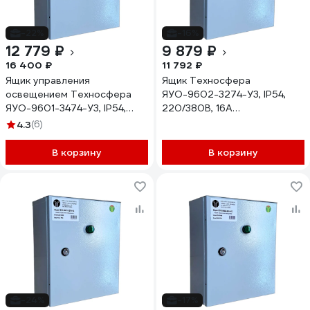
-22%
-16%
12 779 ₽
9 879 ₽
16 400 ₽
11 792 ₽
Ящик управления
Ящик Техносфера
освещением Техносфера
ЯУО-9602-3274-У3, IP54,
ЯУО-9601-3474-У3, IP54,
220/380В, 16А
220/380В, 25А
1603001060746
4.3
(6)
1603001060470
В корзину
В корзину
-24%
-17%