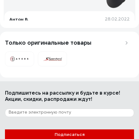
Антон В.
28.02.2022
Конечно же стоимость, которая в 10 раз меньше,чем
у официального дилера.
Только оригинальные товары
1 отзыв
Отзыв о Автокрепеж для VAG 10 шт
8E08642299B9 КрепАвто 1839
Олег
06.07.2026
Подпишитесь
на рассылку
и будьте в курсе!
Отлично!
Акции, скидки, распродажи ждут!
Подписаться