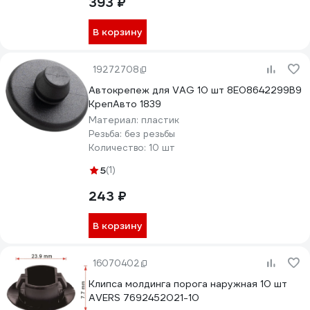
393 ₽
В корзину
19272708
Автокрепеж для VAG 10 шт 8E08642299B9
КрепАвто 1839
Материал:
пластик
Резьба:
без резьбы
Количество:
10 шт
5
(1)
243 ₽
В корзину
16070402
Клипса молдинга порога наружная 10 шт
AVERS 7692452021-10