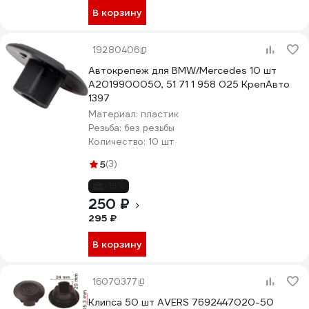
В корзину
19280406
Автокрепеж для BMW/Mercedes 10 шт
A2019900050, 51 71 1 958 025 КрепАвто
1397
Материал:
пластик
Резьба:
без резьбы
Количество:
10 шт
5
(3)
-15%
250 ₽
295 ₽
В корзину
16070377
Клипса 50 шт AVERS 7692447020-50