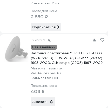
Количество:
2 шт
Последняя цена
2 550 ₽
Подписаться
27532680
Нет в наличии
Заглушка пластиковая MERCEDES: E-Class
(W210/W210) 1995-2002, C-Class (W202)
1993-2000, CLK coupe (C208) 1997-2002
PATRON P36-015
Материал:
пластик
Резьба:
без резьбы
Количество:
1 шт
Последняя цена
403 ₽
Аналоги