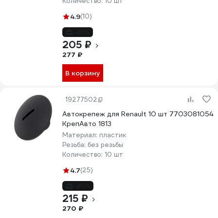
Количество:
10 шт
4.9
(10)
-26%
205 ₽
277 ₽
В корзину
19277502
Автокрепеж для Renault 10 шт 7703081054
КрепАвто 1813
Материал:
пластик
Резьба:
без резьбы
Количество:
10 шт
4.7
(25)
-20%
215 ₽
270 ₽