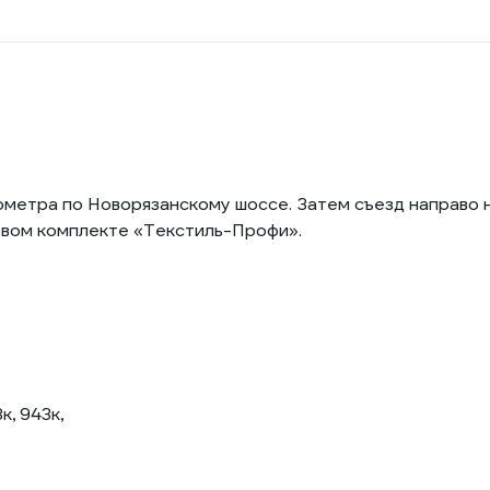
лометра по Новорязанскому шоссе. Затем съезд направо 
говом комплекте «Текстиль-Профи».
к, 943к,