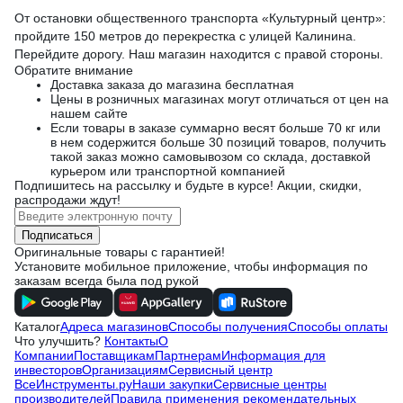
От остановки общественного транспорта «Культурный центр»:
пройдите 150 метров до перекрестка с улицей Калинина.
Перейдите дорогу. Наш магазин находится с правой стороны.
Обратите внимание
Доставка заказа до магазина бесплатная
Цены в розничных магазинах могут отличаться от цен на
нашем сайте
Если товары в заказе суммарно весят больше 70 кг или
в нем содержится больше 30 позиций товаров, получить
такой заказ можно самовывозом со склада, доставкой
курьером или транспортной компанией
Подпишитесь
на рассылку
и будьте в курсе! Акции, скидки,
распродажи ждут!
Подписаться
Оригинальные товары с гарантией!
Установите мобильное приложение, чтобы информация по
заказам всегда была под рукой
Каталог
Адреса магазинов
Способы получения
Способы оплаты
Что улучшить?
Контакты
О
Компании
Поставщикам
Партнерам
Информация для
инвесторов
Организациям
Сервисный центр
ВсеИнструменты.ру
Наши закупки
Сервисные центры
производителей
Правила применения рекомендательных