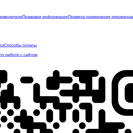
изводители
Правовая информация
Правила применения рекоменда
оз
Способы оплаты
о работе с сайтом