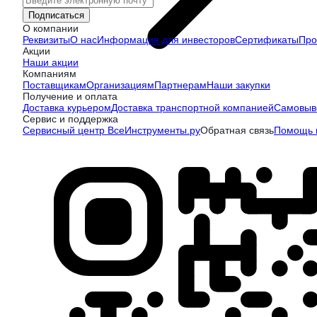
Подписаться
О компании
Реквизиты
О нас
Информация для инвесторов
Сертификаты
Про
Акции
Наши акции
Компаниям
Поставщикам
Организациям
Партнерам
Наши закупки
Получение и оплата
Доставка курьером
Доставка транспортной компанией
Самовыв
Сервис и поддержка
Сервисный центр ВсеИнструменты.ру
Обратная связь
Помощь п