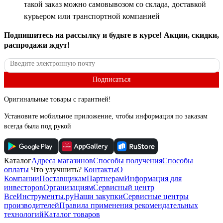
такой заказ можно самовывозом со склада, доставкой
курьером или транспортной компанией
Подпишитесь
на рассылку
и будьте в курсе! Акции, скидки,
распродажи ждут!
Подписаться
Оригинальные товары с гарантией!
Установите мобильное приложение, чтобы информация по заказам
всегда была под рукой
Каталог
Адреса магазинов
Способы получения
Способы
оплаты
Что улучшить?
Контакты
О
Компании
Поставщикам
Партнерам
Информация для
инвесторов
Организациям
Сервисный центр
ВсеИнструменты.ру
Наши закупки
Сервисные центры
производителей
Правила применения рекомендательных
технологий
Каталог товаров