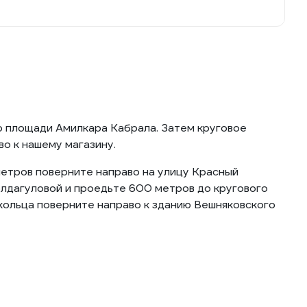
о площади Амилкара Кабрала. Затем круговое
о к нашему магазину.
метров поверните направо на улицу Красный
олдагуловой и проедьте 600 метров до кругового
 кольца поверните направо к зданию Вешняковского