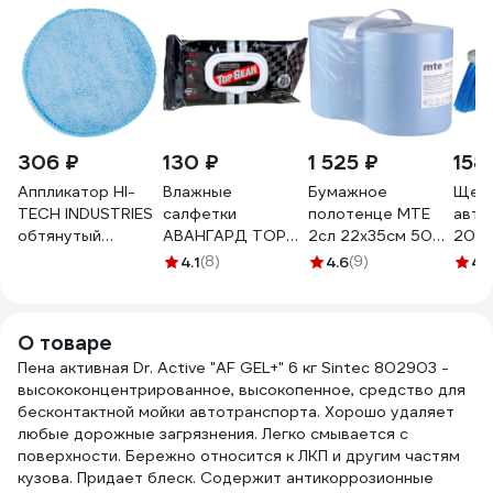
306 ₽
130 ₽
1 525 ₽
158
Аппликатор HI-
Влажные
Бумажное
Щетк
TECH INDUSTRIES
салфетки
полотенце MTE
авто
обтянутый
АВАНГАРД TOP
2сл 22x35см 500л
20 с
микрофиброй, для
GEAR
синее
4.1
(8)
4.6
(9)
4.
детейлинга
универсальные
6997579738
интерьера 5M
20х16см 45шт TG-
30107
О товаре
Пена активная Dr. Active "AF GEL+" 6 кг Sintec 802903 -
высококонцентрированное, высокопенное, средство для
бесконтактной мойки автотранспорта. Хорошо удаляет
любые дорожные загрязнения. Легко смывается с
поверхности. Бережно относится к ЛКП и другим частям
кузова. Придает блеск. Содержит антикоррозионные