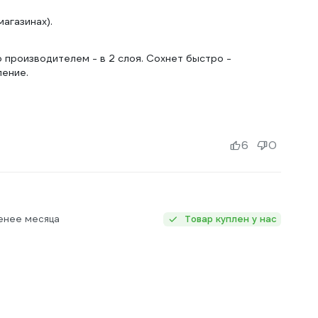
агазинах).
о производителем - в 2 слоя. Сохнет быстро -
ление.
6
0
енее месяца
Товар куплен у нас