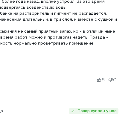
я более года назад, вполне устроил. За это время
 подвергаясь воздействию воды.
в банке на растворитель и пигмент не распадается.
нанесения длительный, в три слоя, и вместе с сушкой и
ыхания не самый приятный запах, но - в отличии ныне
 время работ можно и противогаз надеть. Правда -
ожность нормально проветривать помещение.
8
0
ца
Товар куплен у нас