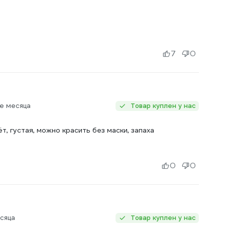
7
0
е месяца
Товар куплен у нас
, густая, можно красить без маски, запаха
0
0
сяца
Товар куплен у нас