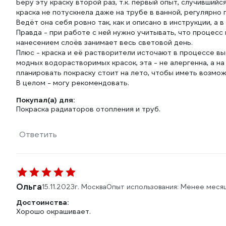
Беру эту краску второй раз, т.к. первый опыт, случившийс
краска не потускнела даже на трубе в ванной, регулярно
Ведёт она себя ровно так, как и описано в инструкции, а 
Правда - при работе с ней нужно учитывать, что процесс 
нанесением слоёв занимает весь световой день.
Плюс - краска и её растворители источают в процессе выс
модных водорастворимых красок, эта - не алергенна, а на
планировать покраску стоит на лето, чтобы иметь возм
В целом - могу рекомендовать.
Покупал(а) для:
Покраска радиаторов отопления и труб.
Ответить
Ольга
15.11.2023
г. Москва
Опыт использования: Менее меся
Достоинства:
Хорошо окрашивает.