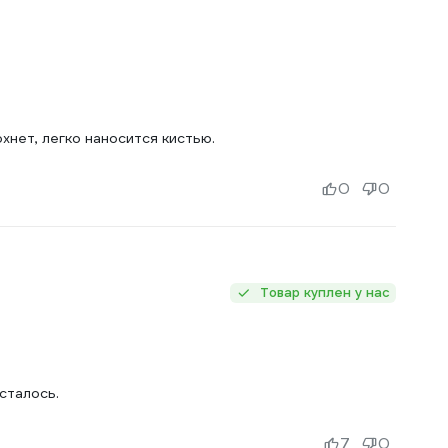
хнет, легко наносится кистью.
0
0
Товар куплен у нас
сталось.
7
0