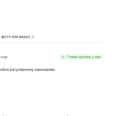
2
 фото или видео
года
Товар куплен у нас
щейся регулярному намоканию.