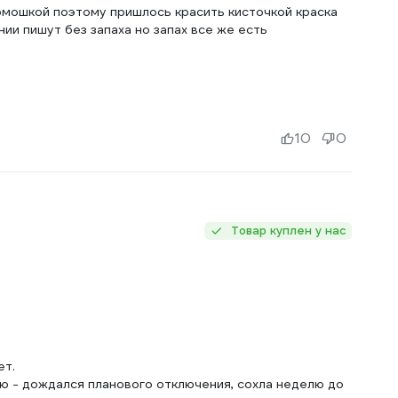
рмошкой поэтому пришлось красить кисточкой краска
ии пишут без запаха но запах все же есть
10
0
Товар куплен у нас
ет.
аю - дождался планового отключения, сохла неделю до