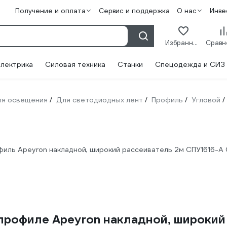
Получение и оплата
Сервис и поддержка
О нас
Инве
Избранное
лектрика
Силовая техника
Станки
Спецодежда и СИЗ
ля освещения
Для светодиодных лент
Профиль
Угловой
/
/
/
/
иль Apeyron накладной, широкий рассеиватель 2м СПУ1616-А
рофиле Apeyron накладной, широкий 