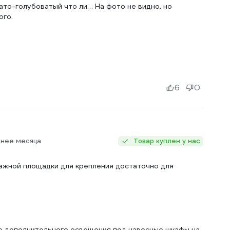
ато-голубоватый что ли… На фото не видно, но
ого.
6
0
енее месяца
Товар куплен у нас
ажной площадки для крепления достаточно для
е дополнительного освещения под навесные шкафы на