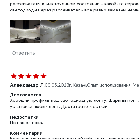
рассеивателя в выключенном состоянии - какой-то серов
светодиоды через рассеиватель все равно заметны немн
Ответить
Александр Л.
09.05.2023
г. Казань
Опыт использования: М
Достоинства:
Хороший профиль под светодиодную ленту. Ширины монт
установки любых лент. Достаточно жесткий.
Недостатки:
Не нашел пока.
Комментарий:
Брал для монтажа светодиодной cob-ленты при установк