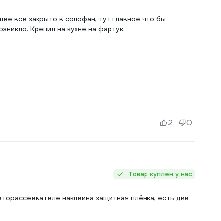
е все закрыто в солофан, тут главное что бы
озникло. Крепил на кухне на фартук.
2
0
Товар куплен у нас
еторассеевателе наклеина защитная плёнка, есть две