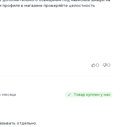
ии профиля в магазине проверяйте целостность
0
0
е месяца
Товар куплен у нас
казывать отдельно.