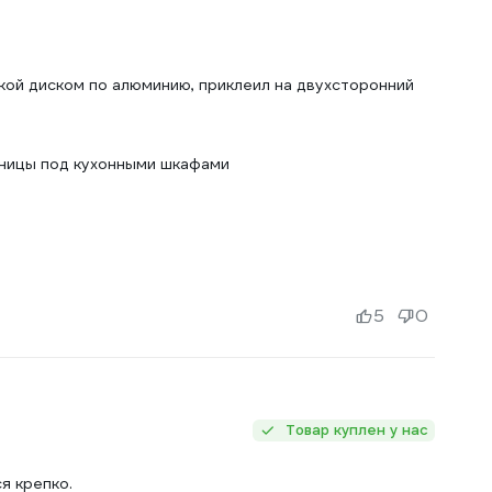
кой диском по алюминию, приклеил на двухсторонний
шницы под кухонными шкафами
5
0
Товар куплен у нас
я крепко.