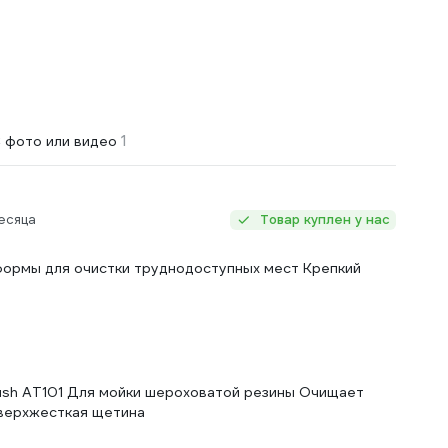
1
 фото или видео
есяца
Товар куплен у нас
ормы для очистки труднодоступных мест Крепкий
rush AT101 Для мойки шероховатой резины Очищает
Сверхжесткая щетина