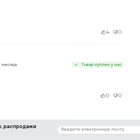
4
0
 месяца
Товар куплен у нас
0
0
ки, распродажи