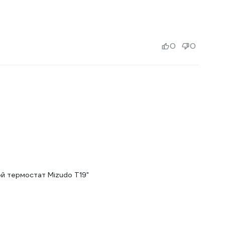
0
0
й термостат Mizudo Т19"