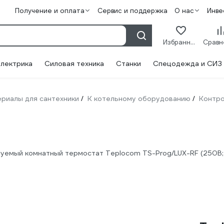
Получение и оплата
Сервис и поддержка
О нас
Инве
Избранное
лектрика
Силовая техника
Станки
Спецодежда и СИЗ
риалы для сантехники
К котельному оборудованию
Контро
/
/
уемый комнатный термостат Teplocom TS-Prog/LUX-RF (250В;