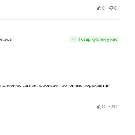
0
0
месяца
Товар куплен у нас
полнения, сигнал пробивает бетонные перекрытия!
0
0