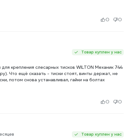
0
0
Товар куплен у нас
 для крепления слесарных тисков WILTON Механик 744
). Что ещё сказать - тиски стоят, винты держат, не
ки, потом снова устанавливал, гайки на болтах
0
0
есяцев
Товар куплен у нас