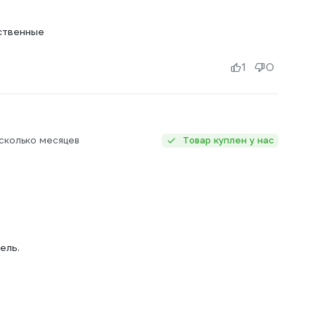
ественные
1
0
сколько месяцев
Товар куплен у нас
ель.