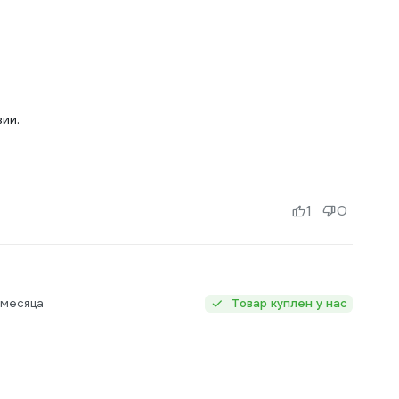
ии.
1
0
 месяца
Товар куплен у нас