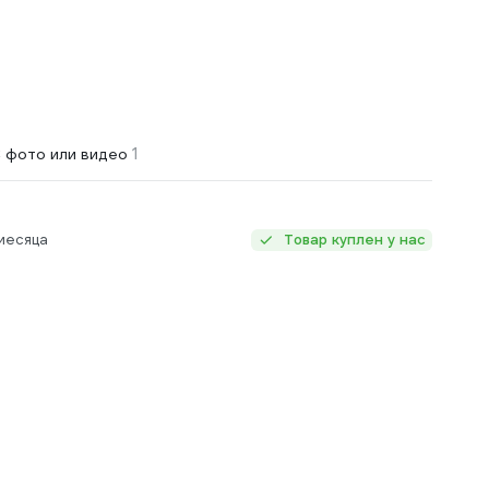
1
 фото или видео
месяца
Товар куплен у нас