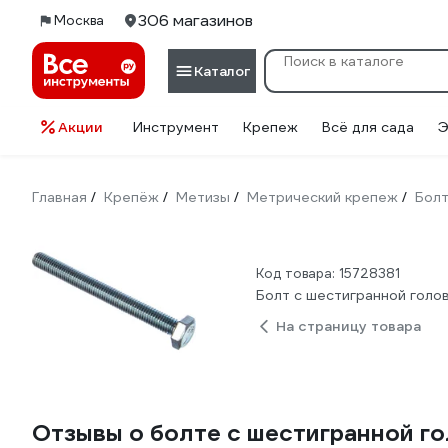
306 магазинов
Москва
Каталог
Акции
Инструмент
Крепеж
Всё для сада
Э
Главная
Крепёж
Метизы
Метрический крепеж
Бол
/
/
/
/
Код товара: 15728381
Болт с шестигранной голов
На страницу товара
Отзывы о болте с шестигранной го