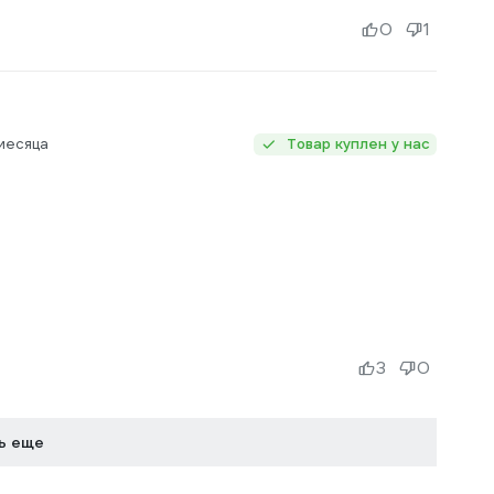
0
1
месяца
Товар куплен у нас
3
0
ь еще