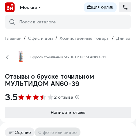
Москва
Для юрлиц
Поиск в каталоге
Главная
/
Офис и дом
/
Хозяйственные товары
/
Для зато
Брусок точильный МУЛЬТИДОМ AN60-39
Отзывы о бруске точильном
МУЛЬТИДОМ AN60-39
3.5
2 отзыва
Написать отзыв
Оценке
С фото или видео