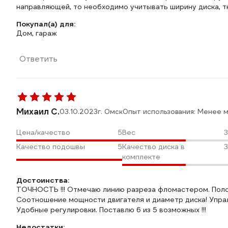
направляющей, то необходимо учитывать ширину диска, тк
Покупал(а) для:
Дом, гараж
Ответить
Михаил С.
03.10.2023
г. Омск
Опыт использования: Менее 
Цена/качество
5
Вес
3
Качество подошвы
5
Качество диска в
3
комплекте
Достоинства:
ТОЧНОСТЬ !!! Отмечаю линию разреза фломастером. Полоса
Соотношение мощности двигателя и диаметр диска! Упрал
Удобные регулировки. Поставлю 6 из 5 возможных !!!
Недостатки: