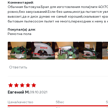
Комментарий:
Обычная бытовуха.Брал для изготовления пола(лаги 40/7
ровно,без закусываний.Если без шины,иногда пытается ув
вывозит,да и диск думаю не самый хороший,скалывает кра
бытовым пылесосом пылит не много,переходник к нему в
Покупал(а) для:
Ремотна пола
Ответить
Евгений М.
09.10.2021
Цена/качество
5
Вес
5