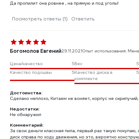
Да пропилит она ровнее , на прямую и под уголы!
Посмотреть ответы (1)
Ответить
Богомолов Евгений
29.11.2021
Опыт использования: Мен
Цена/качество
5
Вес
5
Качество подошвы
5
Качество диска в
5
комплекте
Достоинства:
Сделано неплохо, Китаем не воняет, корпус не скрипучий
Недостатки:
Не обнаружил
Комментарий:
За свои деньги классная пила, первый раз такую покупаю, 
диск справа по ходу движения, но это, вероятно конструк