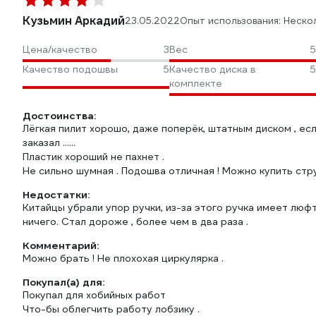
Кузьмин Аркадий
23.05.2022
Опыт использования: Неско
Цена/качество
3
Вес
5
Качество подошвы
5
Качество диска в
5
комплекте
Достоинства:
Лёгкая пилит хорошо, даже поперёк, штатным диском , если
заказал ......
Пластик хороший не пахнет .
Не сильно шумная . Подошва отличная ! Можно купить стру
Недостатки:
Китайцы убрали упор ручки, из-за этого ручка имеет люфт /
ничего. Стал дороже , более чем в два раза .
Комментарий:
Можно брать ! Не плохохая циркулярка .
Покупал(а) для:
Покупал для хобийных работ
Что-бы облегчить работу лобзику .