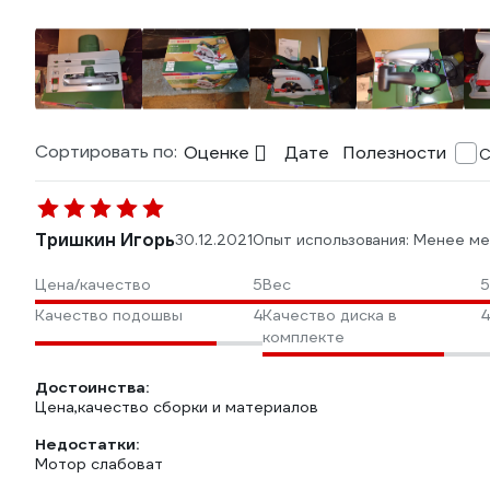
Сортировать по:
Оценке
Дате
Полезности
С
Тришкин Игорь
30.12.2021
Опыт использования: Менее ме
Цена/качество
5
Вес
5
Качество подошвы
4
Качество диска в
4
комплекте
Достоинства:
Цена,качество сборки и материалов
Недостатки:
Мотор слабоват