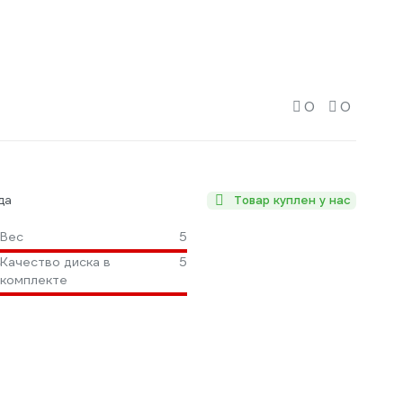
0
0
да
Товар куплен у нас
Вес
5
Качество диска в
5
комплекте