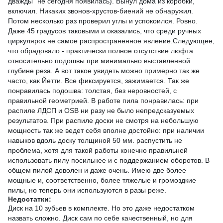
дважды" не сегодня появилась). Вынул дома из коробки,
включил. Никаких звонов-хрустов-биений не обнаружил.
Потом несколько раз проверил углы и успокоился. Ровно.
Даже 45 градусов таковыми и оказались, что среди ручных
циркулярок не самое распространенное явление.Следующее,
что обрадовало - практически полное отсутствие люфта
относительно подошвы при минимально выставленной
глубине реза. А вот такое увидеть можно примерно так же
часто, как Йетти. Все фиксируется, зажимается. Так же
понравилась подошва: толстая, без неровностей, с
правильной геометрией. В работе пила понравилась: при
распиле ЛДСП и OSB ни разу не было непредсказуемых
результатов. При распиле доски не смотря на небольшую
мощность так же ведет себя вполне достойно: при наличии
навыков вдоль доску толщиной 50 мм. распустить не
проблема, хотя для такой работы конечно правильней
использовать пилу посильнее и с поддержанием оборотов. В
общем пилой доволен и даже очень. Имею две более
мощные и, соответственно, более тяжелые и громоздкие
пилы, но теперь они используются в разы реже.
Недостатки:
Диск на 10 зубьев в комплекте. Но это даже недостатком
назвать сложно. Диск сам по себе качественный, но для