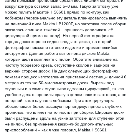
затем прямыми пропилами срезан весь лишний материал, и
вокруг контура остался запас 5–8 мм. Такую заготовку уже
можно пилить Макитой HS6601 прямо по контуру, как
лобзиком (первоначально эту деталь планировалось выпилить
на ленточной пиле Makita LB1200F, но заготовка после сборки
оказалась слишком тяжёлой – пришлось допиливать её
циркуляркой прямо на полу). На первой фотографии на
торцах досок хорошо видны следы от диска, на второй
фотографии показано готовое изделие и применявшийся
инструмент. Данная работа выполнена диском Makita,
который шёл в комплекте с пилой. Обратите внимание на
чистоту торцевого среза, отсутствие сколов и задиров на
верхней стороне досок. На двух следующих фотографиях
показан процесс изготовления приставной лестницы длиной 6
метров из тех же 50-миллиметровых досок. Вырезы под
ступеньки и в самих ступеньках сделаны циркуляркой, т.к. ею
удобнее делать пропилы сразу в целом пакете заготовок, а не
по одной, как в случае с лобзиком. При этом циркулярка
обеспечивает более высокую перпендикулярность глубоких
пропилов, что влияет на точность при сборке. Широкие доски
были распущены вдоль на узкие заготовки для ступеней этой
же пилой, без применения каких-либо дополнительных
приспособлений – как я уже говорил, Makita HS6601