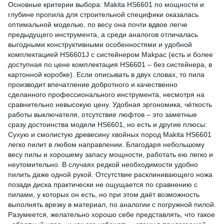
Основные критерии выбора: Makita HS6601 по мощности и
глубине пропила для строительной специфики оказалась
оптимальной моделью, по весу она почти вдвое легче
предыдущего инструмента, а среди аналогов отличалась
выгодными конструктивными особенностями и удобной
комплектацией HS6601J с систейнером Makpac (есть и более
доступная по цене комплектация HS6601 – без систейнера, в
картонной коробке). Если описывать в двух словах, то пила
производит впечатление добротного и качественно
сделанного профессионального инструмента, несмотря на
сравнительно невысокую цену. Удобная эргономика, чёткость
работы выключателя, отсутствие люфтов – это заметные
сразу достоинства модели HS6601, но есть и другие плюсы:
Сухую и смолистую древесину хвойных пород Makita HS6601
легко пилит в любом направлении. Благодаря небольшому
весу пилы и хорошему запасу мощности, работать ею легко и
неутомительно. В случаях редкой необходимости удобно
пилить даже одной рукой. Отсутствие расклинивающего ножа
позади диска практически не ощущается по сравнению с
пилами, у которых он есть, но при этом даёт возможность
выполнять врезку в материал, по аналогии с погружной пилой.
Разумеется, желательно хорошо себе представлять, что такое