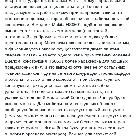
«обратный удар» и как его избежать – этому в прилагаемой
инструкции посвящена целая страница. Точность и
предсказуемость работы циркулярки напрямую зависит от
жёсткости подошвы, которая обеспечивает стабильность всей
конструкции. В модели Makita HS6601 надёжное основание
выполнено из толстого листа металла (а не тонкой
штамповкой с ребрами жесткости по краям, как у более
простых аналогов). Механизм наклона пилы выполнен литым,
а фиксация угла наклона осуществляется двумя винтами –
спереди и сзади – вместо одного, как у примитивных моделей.
Вцелом, конструкция HS6601 более характерна для мощных
прецизионных пил, и это выгодно отличает её от остальных
«одноклассников». Длина сетевого шнура для стройплощадки
и работы на высоте явно маловата – при сборке крупных
конструкций приходится всё время таскать за собой
удлинитель. Но недостатком это сложно назвать, т.к. в
условиях столярной мастерской более длинный шнур будет
скорее мешать. Для мобильности на крупных объектах
вообще удобнее использовать аккумуляторный инструмент
(если учесть постоянно возрастающую ёмкость аккумуляторов
и применение мощных экономичных безщёточных моторов –
такой инструмент в ближайшем будущем потеснит сетевые
аналоги в арсенале мастеров). Важное для строителей