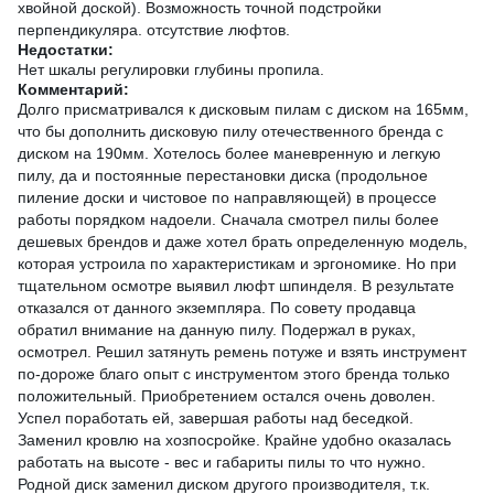
хвойной доской). Возможность точной подстройки
перпендикуляра. отсутствие люфтов.
Недостатки:
Нет шкалы регулировки глубины пропила.
Комментарий:
Долго присматривался к дисковым пилам с диском на 165мм,
что бы дополнить дисковую пилу отечественного бренда с
диском на 190мм. Хотелось более маневренную и легкую
пилу, да и постоянные перестановки диска (продольное
пиление доски и чистовое по направляющей) в процессе
работы порядком надоели. Сначала смотрел пилы более
дешевых брендов и даже хотел брать определенную модель,
которая устроила по характеристикам и эргономике. Но при
тщательном осмотре выявил люфт шпинделя. В результате
отказался от данного экземпляра. По совету продавца
обратил внимание на данную пилу. Подержал в руках,
осмотрел. Решил затянуть ремень потуже и взять инструмент
по-дороже благо опыт с инструментом этого бренда только
положительный. Приобретением остался очень доволен.
Успел поработать ей, завершая работы над беседкой.
Заменил кровлю на хозпосройке. Крайне удобно оказалась
работать на высоте - вес и габариты пилы то что нужно.
Родной диск заменил диском другого производителя, т.к.