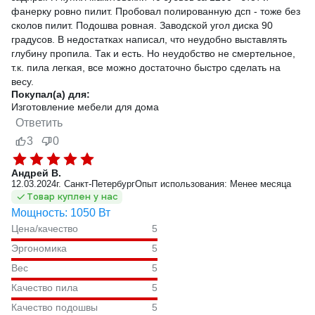
фанерку ровно пилит. Пробовал полированную дсп - тоже без
сколов пилит. Подошва ровная. Заводской угол диска 90
градусов. В недостатках написал, что неудобно выставлять
глубину пропила. Так и есть. Но неудобство не смертельное,
т.к. пила легкая, все можно достаточно быстро сделать на
весу.
Покупал(а) для:
Изготовление мебели для дома
Ответить
3
0
Андрей В.
12.03.2024
г. Санкт-Петербург
Опыт использования: Менее месяца
Товар куплен у нас
Мощность: 1050 Вт
Цена/качество
5
Эргономика
5
Вес
5
Качество пила
5
Качество подошвы
5