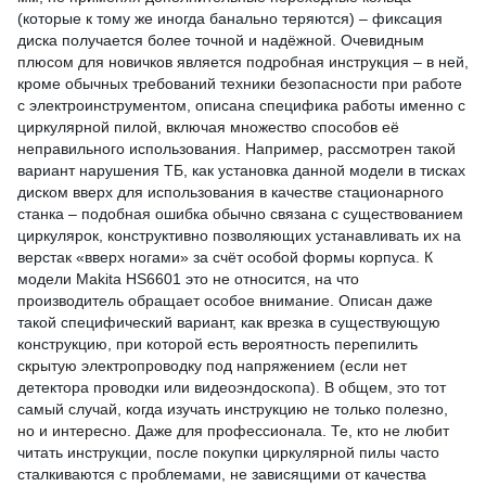
(которые к тому же иногда банально теряются) – фиксация
диска получается более точной и надёжной. Очевидным
плюсом для новичков является подробная инструкция – в ней,
кроме обычных требований техники безопасности при работе
с электроинструментом, описана специфика работы именно с
циркулярной пилой, включая множество способов её
неправильного использования. Например, рассмотрен такой
вариант нарушения ТБ, как установка данной модели в тисках
диском вверх для использования в качестве стационарного
станка – подобная ошибка обычно связана с существованием
циркулярок, конструктивно позволяющих устанавливать их на
верстак «вверх ногами» за счёт особой формы корпуса. К
модели Makita HS6601 это не относится, на что
производитель обращает особое внимание. Описан даже
такой специфический вариант, как врезка в существующую
конструкцию, при которой есть вероятность перепилить
скрытую электропроводку под напряжением (если нет
детектора проводки или видеоэндоскопа). В общем, это тот
самый случай, когда изучать инструкцию не только полезно,
но и интересно. Даже для профессионала. Те, кто не любит
читать инструкции, после покупки циркулярной пилы часто
сталкиваются с проблемами, не зависящими от качества