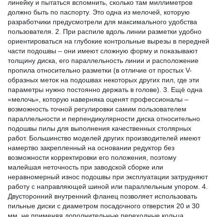
линейку и пытаться вспомнить, сколько там миллиметров
должно быть по паспорту. Это одна из мелочей, которую
разработчики предусмотрели для максимального удобства
пользователя. 2. При распиле вдоль линии разметки удобно
ориентироваться на глубокие контрольные вырезы в передней
части подошвы – они имеют сложную форму и показывают
толщину диска, его параллельность линии и расположение
пропила относительно разметки (в отличие от простых V-
образных меток на подошвах некоторых других пил, где эти
параметры нужно постоянно держать в голове). 3. Ещё одна
«мелочь», которую наверняка оценят профессионалы –
возможность точной регулировки самим пользователем
параллельности и перпендикулярности диска относительно
подошвы пилы для выполнения качественных столярных
работ. Большинство моделей других производителей имеют
намертво закрепленный на основании редуктор без
возможности корректировки его положения, поэтому
малейшая неточность при заводской сборке или
неравномерный износ подошвы при эксплуатации затрудняют
работу с направляющей шиной или параллельным упором. 4.
Двусторонний внутренний фланец позволяет использовать
пильные диски с диаметром посадочного отверстия 20 и 30
мм, не применяя дополнительные переходные кольца