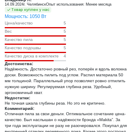
14.09.2024
г. Челябинск
Опыт использования: Менее месяца
Товар куплен у нас
Мощность: 1050 Вт
Цена/качество
5
Вес
5
Качество пила
5
Качество подошвы
5
Качество диска в комплекте
4
Достоинства:
Надёжность. Достаточно ровный рез, поперёк и вдоль волокна
доски. Возможность пилить под углом. Распил материала 50
мм толщиной. Параллельный упор позволяет ровно отпилить
нужную ширину. Регулируемая глубина реза. Удобный,
эргономичный хват.
Недостатки:
Не точная шкала глубины реза. Но это не критично.
Комментарий:
Отличная пила за свои деньги. Оптимальное сочетание цена-
качество. Был наслышан о надёжности брэнда «Makita”. За
три года эксплуатации не разу не разочеровался. Покупал для
внутренней отделки деревянного дома. Кроме этого построил