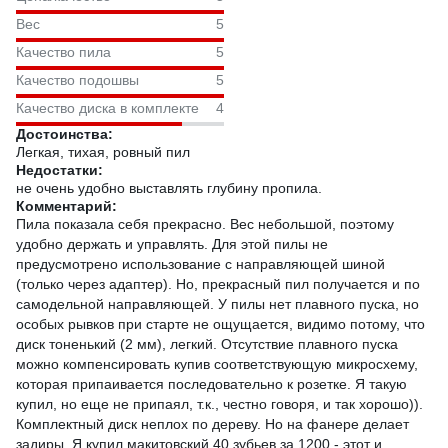
Вес
5
Качество пила
5
Качество подошвы
5
Качество диска в комплекте
4
Достоинства:
Легкая, тихая, ровный пил
Недостатки:
не очень удобно выставлять глубину пропила.
Комментарий:
Пила показала себя прекрасно. Вес небольшой, поэтому
удобно держать и управлять. Для этой пилы не
предусмотрено использование с направляющей шиной
(только через адаптер). Но, прекрасный пил получается и по
самодельной направляющей. У пилы нет плавного пуска, но
особых рывков при старте не ощущается, видимо потому, что
диск тоненький (2 мм), легкий. Отсутствие плавного пуска
можно компенсировать купив соответствующую микросхему,
которая припаивается последовательно к розетке. Я такую
купил, но еще не припаял, т.к., честно говоря, и так хорошо)).
Комплектный диск неплох по дереву. Но на фанере делает
задиры. Я купил макитовский 40 зубьев за 1200 - этот и