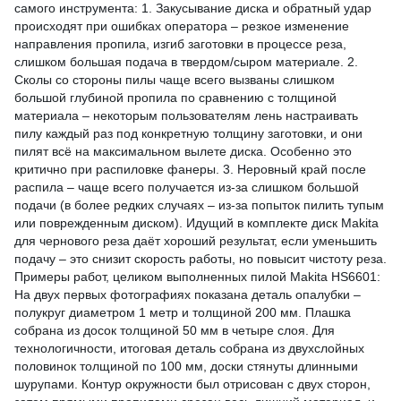
самого инструмента: 1. Закусывание диска и обратный удар
происходят при ошибках оператора – резкое изменение
направления пропила, изгиб заготовки в процессе реза,
слишком большая подача в твердом/сыром материале. 2.
Сколы со стороны пилы чаще всего вызваны слишком
большой глубиной пропила по сравнению с толщиной
материала – некоторым пользователям лень настраивать
пилу каждый раз под конкретную толщину заготовки, и они
пилят всё на максимальном вылете диска. Особенно это
критично при распиловке фанеры. 3. Неровный край после
распила – чаще всего получается из-за слишком большой
подачи (в более редких случаях – из-за попыток пилить тупым
или поврежденным диском). Идущий в комплекте диск Makita
для чернового реза даёт хороший результат, если уменьшить
подачу – это снизит скорость работы, но повысит чистоту реза.
Примеры работ, целиком выполненных пилой Makita HS6601:
На двух первых фотографиях показана деталь опалубки –
полукруг диаметром 1 метр и толщиной 200 мм. Плашка
собрана из досок толщиной 50 мм в четыре слоя. Для
технологичности, итоговая деталь собрана из двухслойных
половинок толщиной по 100 мм, доски стянуты длинными
шурупами. Контур окружности был отрисован с двух сторон,