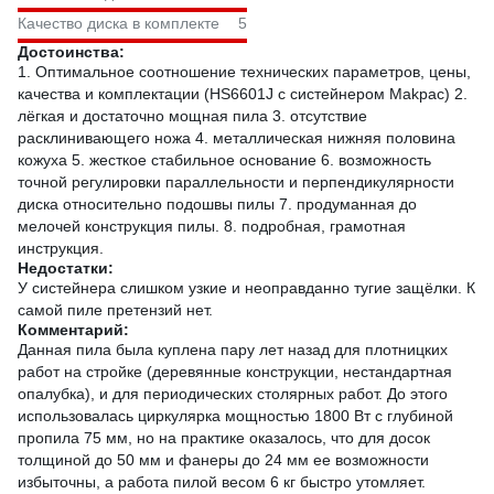
Качество диска в комплекте
5
Достоинства:
1. Оптимальное соотношение технических параметров, цены,
качества и комплектации (HS6601J с систейнером Makpac) 2.
лёгкая и достаточно мощная пила 3. отсутствие
расклинивающего ножа 4. металлическая нижняя половина
кожуха 5. жесткое стабильное основание 6. возможность
точной регулировки параллельности и перпендикулярности
диска относительно подошвы пилы 7. продуманная до
мелочей конструкция пилы. 8. подробная, грамотная
инструкция.
Недостатки:
У систейнера слишком узкие и неоправданно тугие защёлки. К
самой пиле претензий нет.
Комментарий:
Данная пила была куплена пару лет назад для плотницких
работ на стройке (деревянные конструкции, нестандартная
опалубка), и для периодических столярных работ. До этого
использовалась циркулярка мощностью 1800 Вт с глубиной
пропила 75 мм, но на практике оказалось, что для досок
толщиной до 50 мм и фанеры до 24 мм ее возможности
избыточны, а работа пилой весом 6 кг быстро утомляет.