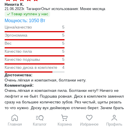
Никита К.
21.06.2023
г. Таганрог
Опыт использования: Менее месяца
Товар куплен у нас
Мощность: 1050 Вт
Цена/качество
5
Эргономика
5
Вес
5
Качество пила
5
Качество подошвы
5
Качество диска в комплекте
4
Достоинства:
Очень лёгкая и компактная, болтанки нету.
Комментарий:
Очень лёгкая и компактная пила. Болтанки нету!! Ничего не
люфтит и не бьёт. Подошва ровная. Диск в комплекте заменил
сразу на большее количество зубов. Рез чистый, щиты резать
то что нужно. Доску вух дюймовую отлично берет. Зачем брать
190 диск не понимаю, этой хватает полностью 💪под защитой
стоит резиновая втулка , чтоб было тихо и мягко. Пила супер
Главная
Каталог
Корзина
Избранное
Профиль
,хоть сделана и в Китае.