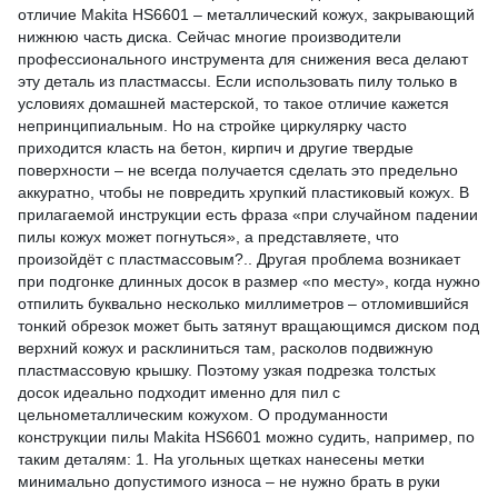
отличие Makita HS6601 – металлический кожух, закрывающий
нижнюю часть диска. Сейчас многие производители
профессионального инструмента для снижения веса делают
эту деталь из пластмассы. Если использовать пилу только в
условиях домашней мастерской, то такое отличие кажется
непринципиальным. Но на стройке циркулярку часто
приходится класть на бетон, кирпич и другие твердые
поверхности – не всегда получается сделать это предельно
аккуратно, чтобы не повредить хрупкий пластиковый кожух. В
прилагаемой инструкции есть фраза «при случайном падении
пилы кожух может погнуться», а представляете, что
произойдёт с пластмассовым?.. Другая проблема возникает
при подгонке длинных досок в размер «по месту», когда нужно
отпилить буквально несколько миллиметров – отломившийся
тонкий обрезок может быть затянут вращающимся диском под
верхний кожух и расклиниться там, расколов подвижную
пластмассовую крышку. Поэтому узкая подрезка толстых
досок идеально подходит именно для пил с
цельнометаллическим кожухом. О продуманности
конструкции пилы Makita HS6601 можно судить, например, по
таким деталям: 1. На угольных щетках нанесены метки
минимально допустимого износа – не нужно брать в руки