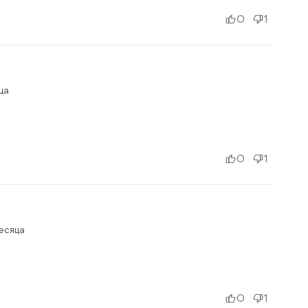
0
1
ца
0
1
есяца
0
1