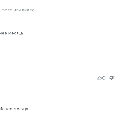
 фото или видео
нее месяца
0
1
 Менее месяца