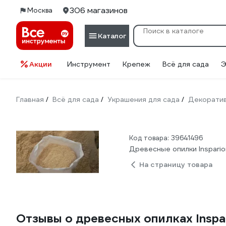
306 магазинов
Москва
Каталог
Акции
Инструмент
Крепеж
Всё для сада
Э
Главная
Всё для сада
Украшения для сада
Декоратив
/
/
/
Код товара: 39641496
Древесные опилки Inspari
На страницу товара
Отзывы о древесных опилках Insp