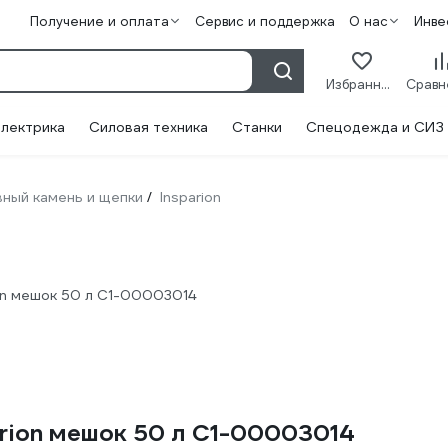
Получение и оплата
Сервис и поддержка
О нас
Инве
Избранное
лектрика
Силовая техника
Станки
Спецодежда и СИЗ
ный камень и щепки
Insparion
/
on мешок 50 л С1-00003014
arion мешок 50 л С1-00003014