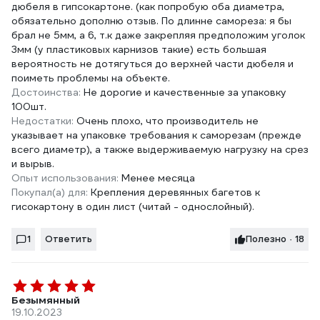
дюбеля в гипсокартоне. (как попробую оба диаметра,
обязательно дополню отзыв. По длинне самореза: я бы
брал не 5мм, а 6, т.к даже закрепляя предположим уголок
3мм (у пластиковых карнизов такие) есть большая
вероятность не дотягуться до верхней части дюбеля и
поиметь проблемы на объекте.
Достоинства:
Не дорогие и качественные за упаковку
100шт.
Недостатки:
Очень плохо, что производитель не
указывает на упаковке требования к саморезам (прежде
всего диаметр), а также выдерживаемую нагрузку на срез
и вырыв.
Опыт использования:
Менее месяца
Покупал(а) для:
Крепления деревянных багетов к
гисокартону в один лист (читай - однослойный).
1
Ответить
Полезно · 18
Безымянный
19.10.2023