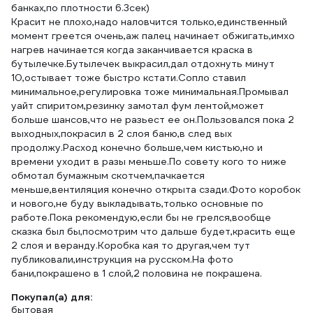
банках,по плотности 6.3сек)
Красит не плохо,надо наловчится только,единственный
момент греется очень,аж палец начинает обжигать,имхо
нагрев начинается когда заканчивается краска в
бутылечке.Бутылечек выкрасил,дал отдохнуть минут
10,остывает тоже быстро кстати.Сопло ставил
минимальное,регулировка тоже минимальная.Промывал
уайт спиритом,резинку замотал фум лентой,может
больше шансов,что не разьест ее он.Пользовался пока 2
выходных,покрасил в 2 слоя баню,в след вых
продолжу.Расход конечно больше,чем кистью,но и
времени уходит в разы меньше.По совету кого то ниже
обмотал бумажным скотчем,пачкается
меньше,вентиляция конечно открыта сзади.Фото коробок
и нового,не буду выкладывать,только основные по
работе.Пока рекомендую,если бы не грелся,вообще
сказка был бы,посмотрим что дальше будет,красить еще
2 слоя и веранду.Коробка кая то другая,чем тут
публиковали,инструкция на русском.На фото
бани,покрашено в 1 слой,2 половина не покрашена.
Покупал(а) для:
бытовая