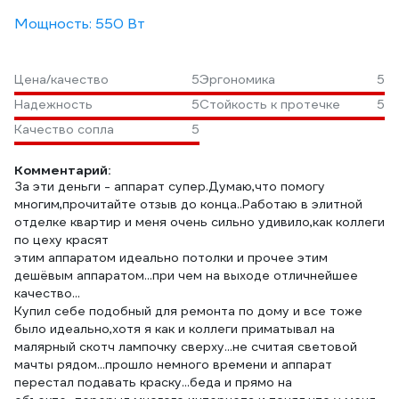
Мощность: 550 Вт
Цена/качество
5
Эргономика
5
Надежность
5
Стойкость к протечке
5
Качество сопла
5
Комментарий:
За эти деньги - аппарат супер.Думаю,что помогу
многим,прочитайте отзыв до конца..Работаю в элитной
отделке квартир и меня очень сильно удивило,как коллеги
по цеху красят
этим аппаратом идеально потолки и прочее этим
дешёвым аппаратом...при чем на выходе отличнейшее
качество...
Купил себе подобный для ремонта по дому и все тоже
было идеально,хотя я как и коллеги приматывал на
малярный скотч лампочку сверху...не считая световой
мачты рядом...прошло немного времени и аппарат
перестал подавать краску...беда и прямо на