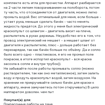
комплекте есть игла для прочистки. Аппарат разбирается
на 2 части легким поворачиванием на полоборота, потом
ту часть, что отсоединяется от двигателя, можно легко
промыть водой. Вес оптимальный для меня, если больше -
устает рука, меньше сделать бачёк - часто менять
жидкость придётся. До этого у меня был электрический
краскопульт со шлангом - двигатель висит на плече,
распылитель в руках держишь. Неудобство его в том, что
провод электрический не мешает - а мешает шланг от
двигателя к распылителю, плюс - дольше работает без
перезарядки, так как бачёк больше по объёму. Да и сопло
было всего одно - пластиковое, я его не промыл поле
покраски, в итоге испортил краскопульт - вся краска
засохла в сопле и внутри трубок)).
Не забывайте после работы промывать сопло (можно
растворителем, так как оно металлисекое), затем залить
воду и продуть краскопульт водой, затем воздухом. На
хранении не прикручивайте сильно бачёк для краски к
аппарату, иначе замучаетесь потом откручивать) В цело
маппаратом доволен. чем пыт
Покупал(а) для:
Покрасочные работы на даче.