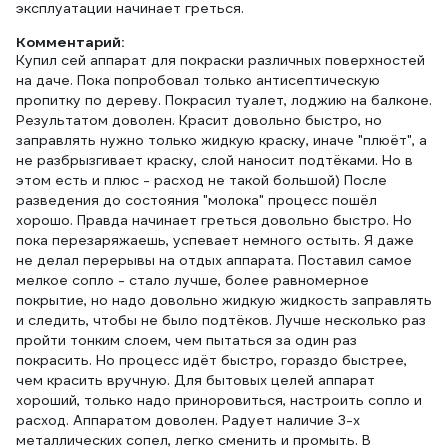
эксплуатации начинает греться.
Комментарий:
Купил сей аппарат для покраски различных поверхностей
на даче. Пока попробовал только антисептическую
пропитку по дереву. Покрасил туалет, лоджию на балконе.
Результатом доволен. Красит довольно быстро, но
заправлять нужно только жидкую краску, иначе "плюёт", а
не разбрызгивает краску, слой наносит подтёками. Но в
этом есть и плюс - расход не такой большой) После
разведения до состояния "молока" процесс пошёл
хорошо. Правда начинает греться довольно быстро. Но
пока перезаряжаешь, успевает немного остыть. Я даже
не делал перерывы на отдых аппарата. Поставил самое
мелкое сопло - стало лучше, более равномерное
покрытие, но надо довольно жидкую жидкость заправлять
и следить, чтобы не было подтёков. Лучше несколько раз
пройти тонким слоем, чем пытаться за один раз
покрасить. Но процесс идёт быстро, гораздо быстрее,
чем красить вручную. Для бытовых целей аппарат
хороший, только надо приноровиться, настроить сопло и
расход. Аппаратом доволен. Радует наличие 3-х
металлических сопел, легко сменить и промыть. В