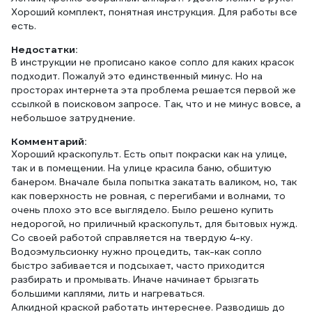
Хороший комплект, понятная инструкция. Для работы все
есть.
Недостатки:
В инструкции не прописано какое сопло для каких красок
подходит. Пожалуй это единственный минус. Но на
просторах интернета эта проблема решается первой же
ссылкой в поисковом запросе. Так, что и не минус вовсе, а
небольшое затруднение.
Комментарий:
Хороший краскопульт. Есть опыт покраски как на улице,
так и в помещении. На улице красила баню, обшитую
банером. Вначале была попытка закатать валиком, но, так
как поверхность не ровная, с перегибами и волнами, то
очень плохо это все выглядело. Было решено купить
недорогой, но приличный краскопульт, для бытовых нужд.
Со своей работой справляется на твердую 4-ку.
Водоэмульсионку нужно процедить, так-как сопло
быстро забивается и подсыхает, часто приходится
разбирать и промывать. Иначе начинает брызгать
большими каплями, лить и нагреваться.
Алкидной краской работать интереснее. Разводишь до