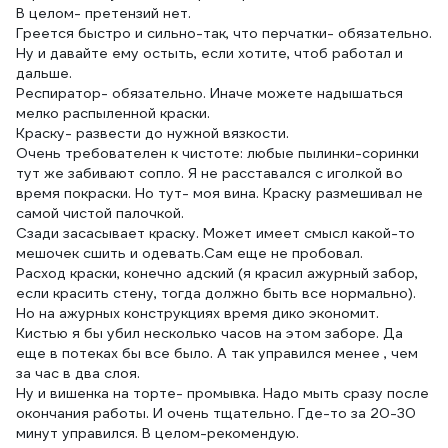
В целом- претензий нет.
Греется быстро и сильно-так, что перчатки- обязательно.
Ну и давайте ему остыть, если хотите, чтоб работал и
дальше.
Респиратор- обязательно. Иначе можете надышаться
мелко распыленной краски.
Краску- развести до нужной вязкости.
Очень требователен к чистоте: любые пылинки-соринки
тут же забивают сопло. Я не расставался с иголкой во
время покраски. Но тут- моя вина. Краску размешивал не
самой чистой палочкой.
Сзади засасывает краску. Может имеет смысл какой-то
мешочек сшить и одевать.Сам еще не пробовал.
Расход краски, конечно адский (я красил ажурный забор,
если красить стену, тогда должно быть все нормально).
Но на ажурных конструкциях время дико экономит.
Кистью я бы убил несколько часов на этом заборе. Да
еще в потеках бы все было. А так управился менее , чем
за час в два слоя.
Ну и вишенка на торте- промывка. Надо мыть сразу после
окончания работы. И очень тщательно. Где-то за 20-30
минут управился. В целом-рекомендую.