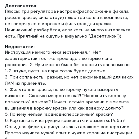
Достоинства:
Плюсы: три регулятора настроек(расположение факела,
расход краски, сила струи) плюс три сопла в комплекте,
не говоря уже о воронке и фильтрах для краски.
Начинающий разберётся, если хоть на много интеллекта
есть. Приятный на ощупь и визуально "Десептикон"))
Недостатки:
Инструкция немного некачественная. 1. Нет
характеристик тех -же прокладок, которые явно
расходник. 2. Ну и можно было бы положить запасных по
1-2 штуке, пусть на пару соток будет дороже.
3. Три сопла есть , разных, но нет рекомендаций для каких
ЛКМ их применять.
4. Фильтр для краски, по которому нужно измерять
вязкость... Сколько микрон сетка?! "Наполнить воронку
полностью" до края? Начать отсчёт времени с момента
вышивания в воронку краски или как доверху долито?!
5. Почему нельзя "воднодисперсионные" краски?
6. Картинки в инструкции кривоваты и размыты. Ребят!
Солидная фирма, а рисунки как в гаражном кооперативе.
Просто изучите чужой опыт и чужие хорошие инструкции