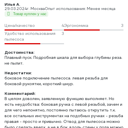
Илья А.
29.03.2024
г. Москва
Опыт использования: Менее месяца
Товар куплен у нас
Цена/качество
4
Эргономика
3
Удобство использования
3
пылесоса
Достоинства:
Плавный пуск. Подробная шкала для выбора глубины реза.
не пылит.
Недостатки:
боковое подключение пылесоса. левая резьба для
боковой рукоятки, короткий шнур.
Комментарий:
В целом доволен, заявленную функцию выполняет. Но
есть неудобства: боковая ручка с левой резьбой, зачем и
для чего непонятно, постоянно пытаюсь открутить т.к.
все остальных инструментах на подобных ручках - резьба
правая - просто и привычно. Отвод для пылесоса можно
было сделать вверх, а не в бок, вдоль стены у пола можно