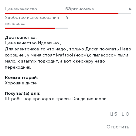
Цена/качество
5
Эргономика
4
Удобство использования
4
пылесоса
Достоинства:
Цена качество Идеально ,
Для электриков то что надо , только Диски покупать Надо
хорошие , у меня стоят kraftool (норм),с пылесосом пыли
мало, к starmix подходит, а вот к керхеру надо
переходник.
Комментарий:
Хорошие диски
Покупал(а) для:
Штробы под провода и трассы Кондиционеров.
5
0
Ответить