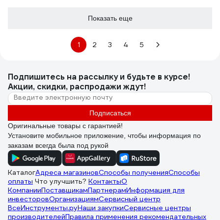
Показать еще
1
2
3
4
5
Подпишитесь
на рассылку
и будьте в курсе!
Акции, скидки, распродажи ждут!
Подписаться
Оригинальные товары с гарантией!
Установите мобильное приложение, чтобы информация по
заказам всегда была под рукой
Каталог
Адреса магазинов
Способы получения
Способы
оплаты
Что улучшить?
Контакты
О
Компании
Поставщикам
Партнерам
Информация для
инвесторов
Организациям
Сервисный центр
ВсеИнструменты.ру
Наши закупки
Сервисные центры
производителей
Правила применения рекомендательных