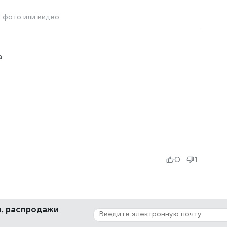
 фото или видео
а
0
1
ки, распродажи