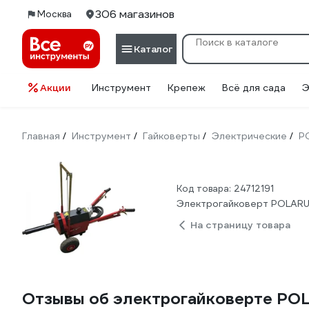
306 магазинов
Москва
Каталог
Акции
Инструмент
Крепеж
Всё для сада
Э
Главная
Инструмент
Гайковерты
Электрические
P
/
/
/
/
Код товара: 24712191
Электрогайковерт POLARUS
На страницу товара
Отзывы об электрогайковерте POL