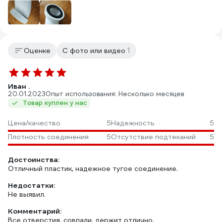
1
Оценке
С фото или видео
Иван .
20.01.2023
Опыт использования: Несколько месяцев
Товар куплен у нас
Цена/качество
5
Надежность
5
Плотность соединения
5
Отсутствие подтеканий
5
Достоинства:
Отличный пластик, надежное тугое соединение.
Недостатки:
Не выявил.
Комментарий:
Все отверстия, совпали, держит отлично.