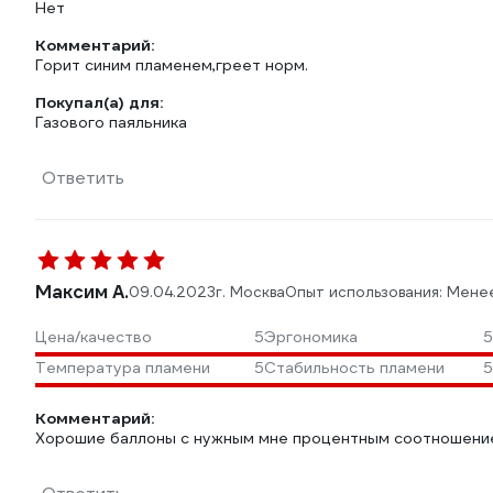
Нет
Комментарий:
Горит синим пламенем,греет норм.
Покупал(а) для:
Газового паяльника
Ответить
Максим А.
09.04.2023
г. Москва
Опыт использования: Мене
Цена/качество
5
Эргономика
5
Температура пламени
5
Стабильность пламени
5
Комментарий:
Хорошие баллоны с нужным мне процентным соотношение