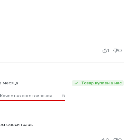
1
0
е месяца
Товар куплен у нас
Качество изготовления
5
м смеси газов