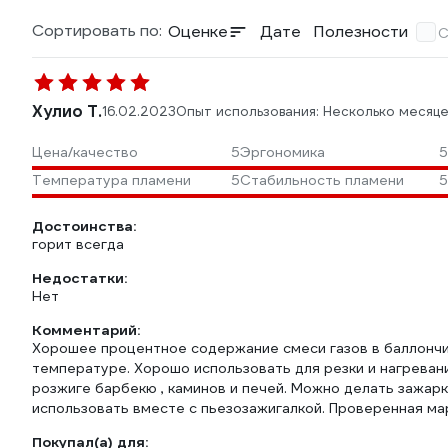
Сортировать по:
Оценке
Дате
Полезности
С
Хулио Т.
16.02.2023
Опыт использования: Несколько месяце
Цена/качество
5
Эргономика
5
Температура пламени
5
Стабильность пламени
5
Достоинства:
горит всегда
Недостатки:
Нет
Комментарий:
Хорошее процентное содержание смеси газов в баллончи
температуре. Хорошо использовать для резки и нагревани
розжиге барбекю , каминов и печей. Можно делать зажарк
использовать вместе с пьезозажигалкой. Проверенная ма
Покупал(а) для: