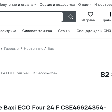
Получение и оплата
Сервис и поддержка
О нас
Инвестор
Избранное
лектрика
Силовая техника
Станки
Спецодежда и СИЗ
Газовые
Настенные
Baxi
/
/
/
82 
axi ECO Four 24 F CSE46624354-
е Baxi ECO Four 24 F CSE46624354-