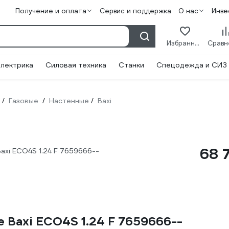
Получение и оплата
Сервис и поддержка
О нас
Инве
Избранное
лектрика
Силовая техника
Станки
Спецодежда и СИЗ
Газовые
Настенные
Baxi
/
/
/
68 
axi ECO4S 1.24 F 7659666--
 Baxi ECO4S 1.24 F 7659666--