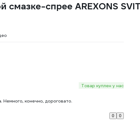
 смазке-спрее AREXONS SVITOL
део
Товар куплен у нас
. Немного, конечно, дороговато.
0
0