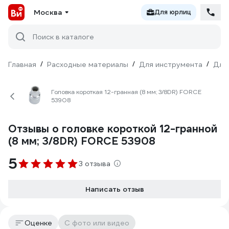
Москва
Для юрлиц
Поиск в каталоге
Главная
/
Расходные материалы
/
Для инструмента
/
Для
Головка короткая 12-гранная (8 мм; 3/8DR) FORCE
53908
Отзывы о головке короткой 12-гранной
(8 мм; 3/8DR) FORCE 53908
5
3 отзыва
Написать отзыв
Оценке
С фото или видео